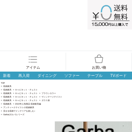
アイテム
お買い物
新着
再入荷
ダイニング
ソファー
テーブル
TVボード
TOP
>
収納家具
>
収納家具
>
キャビネット・チェスト
>
収納家具
>
キャビネット・チェスト
>
ブラウンカラー
>
収納家具
>
キャビネット・チェスト
>
ヴィンテージテイスト
>
収納家具
>
キャビネット・チェスト
>
ガラス扉
>
収納家具
>
2022年人気商品 収納家具編
>
アンティークテイストの収納家具
>
見せる収納でインテリアを楽しむ♪
>
Garba(ガルバ)シリーズ