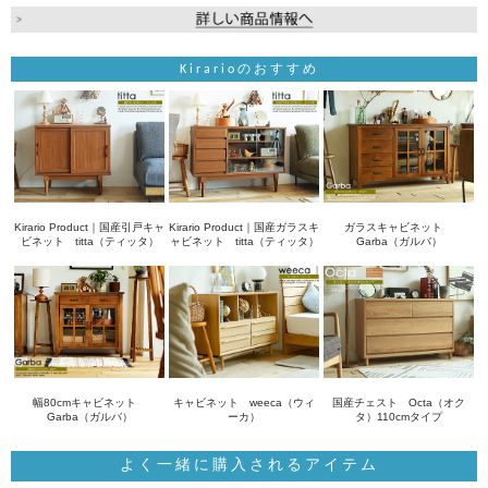
Kirarioのおすすめ
Kirario Product｜国産引戸キャ
Kirario Product｜国産ガラスキ
ガラスキャビネット
ビネット titta（ティッタ）
ャビネット titta（ティッタ）
Garba（ガルバ）
幅80cmキャビネット
キャビネット weeca（ウィ
国産チェスト Octa（オク
Garba（ガルバ）
ーカ）
タ）110cmタイプ
よく一緒に購入されるアイテム