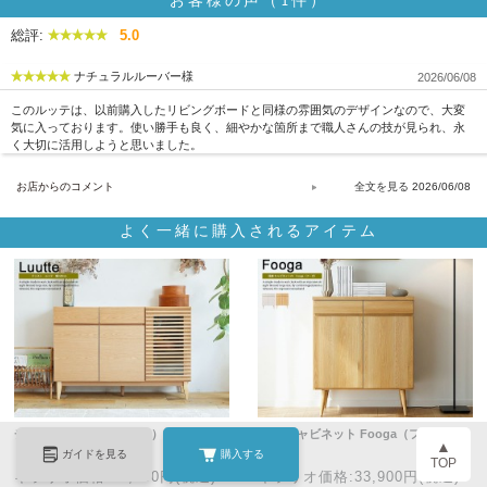
お客様の声（1件）
総評:
5.0
ナチュラルルーバー様
2026/06/08
このルッテは、以前購入したリビングボードと同様の雰囲気のデザインなので、大変
気に入っております。使い勝手も良く、細やかな箇所まで職人さんの技が見られ、永
く大切に活用しようと思いました。
お店からのコメント
2026/06/08
よく一緒に購入されるアイテム
チェスト Luutte（ルッテ）幅12…
国産 キャビネット Fooga（フーガ…
▲
ガイドを見る
購入する
TOP
キラリオ価格:67,600円(税込)
キラリオ価格:33,900円(税込)