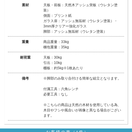
素材
天板・前板：天然木アッシュ突板（ウレタン塗
装）
側面：プリント紙
ガラス扉：アッシュ無垢材（ウレタン塗装）・
3mm厚クリアー強化ガラス
脚部：アッシュ無垢材（ウレタン塗装）
重量
商品重量：33kg
梱包重量：35kg
耐荷重
天板：30kg
引出：10kg
棚板：約5kg※1枚あたり
備考
※脚部のみ取り合付ける簡単な組立となります。
付属工具：六角レンチ
必要工具：なし
※こちらの商品は天然の木材を使用している為、
木目やフシや風合いが画像と異なる場合がござい
ます。