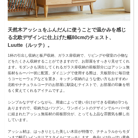
天然木アッシュをふんだんに使うことで温かみを感じ
る北欧デザインに仕上げた幅80cmのチェスト、
Luutte（ルッテ）。
1杯の引出し収納と板戸収納、ガラス扉収納で、リビングや寝室の小物な
どをたくさん収納することができますので、お部屋をすっきり見せてくれ
ます。モダンさも演出してくれるガラス扉収納の前板部分にはアッシュ無
垢材をルーバー状に配置。ダイニングで使用する際は、天板部分に毎日使
うコーヒーウェアなどを置き、キッチン収納のような使い方もおすすめ♪
北欧やナチュラルコーデのお部屋に馴染むテイストで、お部屋の印象を明
るく変えてくれるアイテムですよ。
シンプルなデザインながら、用途によって使い分けができる収納が3つも
ありますので、収納力はバツグン。ワンポイントのデザインでルーバー状
に組まれたアッシュ無垢材の前板部分が、とっても上品な雰囲気を醸し出
しています。
アッシュ材は、はっきりとした美しい木目が特徴で、ナチュラルからモダ
ンまで幅広いインテリアスタイルにマッチします。色合いは白っぽい黄色