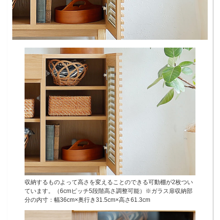
収納するものよって高さを変えることのできる可動棚が2枚つい
ています。（6cmピッチ5段階高さ調整可能）※ガラス扉収納部
分の内寸：幅36cm×奥行き31.5cm×高さ61.3cm