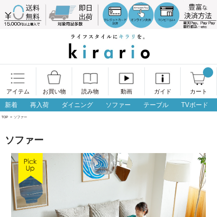
アイテム
お買い物
読み物
動画
ガイド
カート
新着
再入荷
ダイニング
ソファー
テーブル
TVボード
TOP
>
ソファー
ソファー