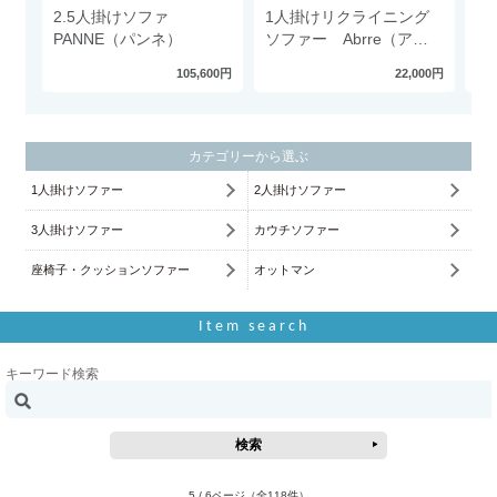
2.5人掛けソファ
1人掛けリクライニング
1
PANNE（パンネ）
ソファー Abrre（アブ
M
ール）
つ
105,600円
22,000円
フ
リ
無
カテゴリーから選ぶ
1人掛けソファー
2人掛けソファー
3人掛けソファー
カウチソファー
座椅子・クッションソファー
オットマン
Item search
キーワード検索
5 / 6ページ
（全118件）