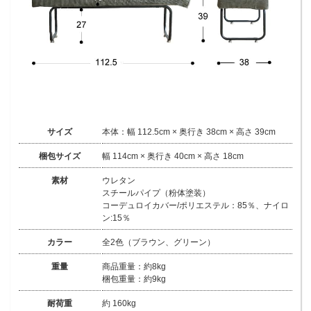
サイズ
本体：幅 112.5cm × 奥行き 38cm × 高さ 39cm
梱包サイズ
幅 114cm × 奥行き 40cm × 高さ 18cm
素材
ウレタン
スチールパイプ（粉体塗装）
コーデュロイカバー/ポリエステル：85％、ナイロ
ン:15％
カラー
全2色（ブラウン、グリーン）
重量
商品重量：約8kg
梱包重量：約9kg
耐荷重
約 160kg