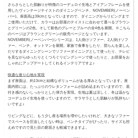
さらさらとした肌触りが特徴のコーデュロイ生地とアイアンフレームを使
用したヴィンテージテイストのダイニングベンチ、NOVEMBER(ノーベン
バー)。座面高は39cmとなっていますので、ダイニングからリビングまで
ご使用いただけて、カラーはお部屋のテイストに合わせて選べるブラウン
とグリーンの2色。そして新色のグレーとブルーの全4色を展開。※こちら
のページはブラウンとグリーンの販売ページとなっています。
NOVEMBER(ノーベンバー)シリーズは、1人掛けソファー、2人掛けソフ
ァー、ベンチ、オットマンを展開。家族で食事をしたり、団らんを楽しん
だりするダイニングシーンでソファーダイニングとして使ったり、テレビ
を見ながらゆったりとくつろぐリビングシーンで使ったりと、お部屋をお
しゃれにアップデートしてくれるインテリアですよ♪
快適な座り心地を実現
まず座面は、約13cmと結構なボリュームがある厚みとなっています。座
面内部には、たっぷりのウレタンフォームが詰め込まれていますので、底
付き感のないしっかりとした弾力を実現。生地は夏は涼しく、冬は温かな
コーデュロイ生地を使っていますので、サラサラとした肌触りが気持ちい
いですよ♪
リビングなどに、もう少し座る場所を増やしたいけれど、大きなソファー
でスペースを圧迫したくない時は、ベンチタイプがぴったり。サイズも控
えめですので見た目の窮屈さも軽減できますよ。