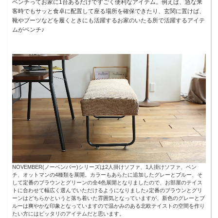
ベンチってお家に1台あるだけですごく便利なアイテム。例えば、急な来
客時でもサッと食卓に配置して座る場所を確保できたり、玄関に置けば、
靴やブーツなどを履くときにも活躍するお家のいたる所で活躍するアイテ
ムがベンチ♪
NOVEMBER(ノーベンバー)シリーズは2人掛けソファ、1人掛けソファ、ベン
チ、オットマンの4種類を展開。カラーもあらたに追加したグレーとブルー、そ
して定番のブラウンとグリーンの全4色展開となりましたので、お部屋のテイス
トに合わせて幅広く選んでいただけるようになりました♪定番のブラウンとグリ
ーンはどちらかというと落ち着いた雰囲気となっていますが、新色のグレーとブ
ルーは爽やかな印象となっていますので温かみのある北欧テイストの空間を作り
たい方にはピッタリのアイテムだと思います。