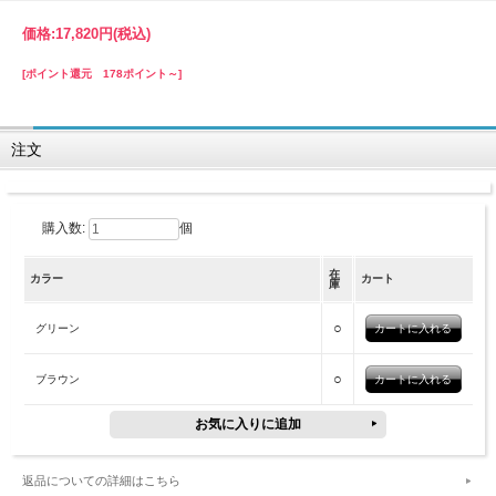
価格:
17,820円
(税込)
[ポイント還元 178ポイント～]
注文
購入数:
個
在
カラー
カート
庫
○
グリーン
○
ブラウン
返品についての詳細はこちら