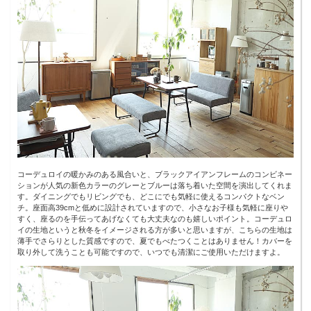
コーデュロイの暖かみのある風合いと、ブラックアイアンフレームのコンビネー
ションが人気の新色カラーのグレーとブルーは落ち着いた空間を演出してくれま
す。ダイニングでもリビングでも、どこにでも気軽に使えるコンパクトなベン
チ。座面高39cmと低めに設計されていますので、小さなお子様も気軽に座りや
すく、座るのを手伝ってあげなくても大丈夫なのも嬉しいポイント。コーデュロ
イの生地というと秋冬をイメージされる方が多いと思いますが、こちらの生地は
薄手でさらりとした質感ですので、夏でもべたつくことはありません！カバーを
取り外して洗うことも可能ですので、いつでも清潔にご使用いただけますよ。