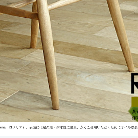
eria（ロメリア）。表面には耐久性・耐水性に優れ、永くご使用いただくためにオイル塗