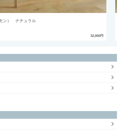
アモン） ナチュラル
ダイニ
32,000円