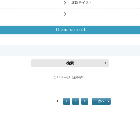
北欧テイスト
Item search
1 / 4ページ
（全64件）
1
2
3
4
次へ