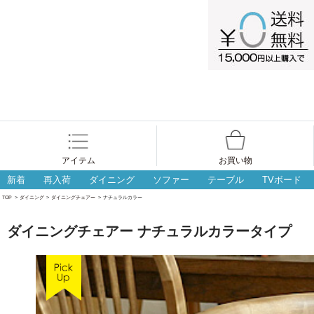
アイテム
お買い物
新着
再入荷
ダイニング
ソファー
テーブル
TVボード
TOP
>
ダイニング
>
ダイニングチェアー
>
ナチュラルカラー
ダイニングチェアー ナチュラルカラータイプ