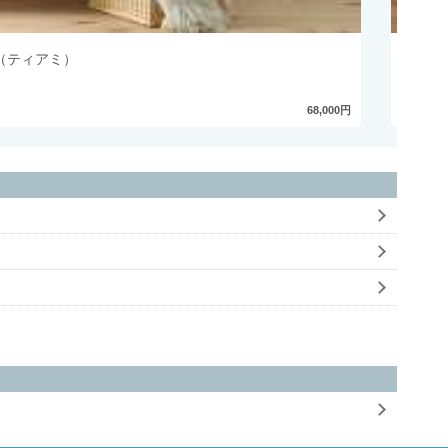
i（ティアミ）
ベッド
68,000円