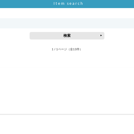
Item search
1 / 1ページ
（全13件）