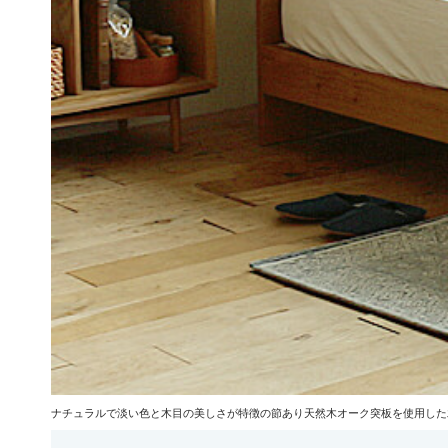
ナチュラルで淡い色と木目の美しさが特徴の節あり天然木オーク突板を使用した木