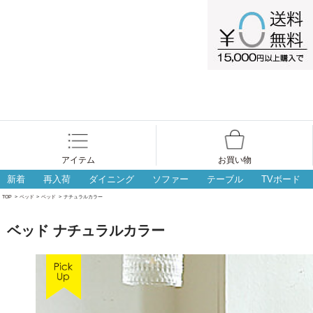
アイテム
お買い物
新着
再入荷
ダイニング
ソファー
テーブル
TVボード
TOP
>
ベッド
>
ベッド
>
ナチュラルカラー
ベッド ナチュラルカラー