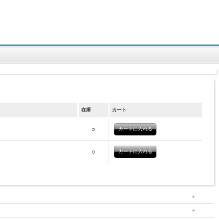
在庫
カート
○
○