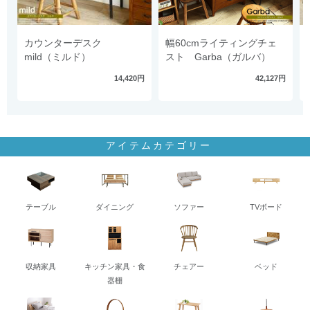
カウンターデスク
幅60cmライティングチェ
mild（ミルド）
スト Garba（ガルバ）
14,420円
42,127円
アイテムカテゴリー
テーブル
ダイニング
ソファー
TVボード
収納家具
キッチン家具・食
チェアー
ベッド
器棚