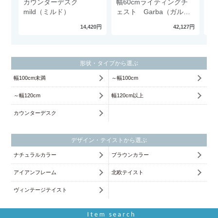
カウンターデスク
幅60cmライティングチ
カ
mild（ミルド）
ェスト Garba（ガル
f
バ）
14,420円
42,127円
形状・タイプから選ぶ
幅100cm未満
～幅100cm
～幅120cm
幅120cm以上
カウンターデスク
デザイン・テイストから選ぶ
ナチュラルカラー
ブラウンカラー
アイアンフレーム
北欧テイスト
ヴィンテージテイスト
Item search