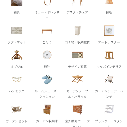
寝具
ミラー・ドレッサ
デスク・チェア
照明
ー
ラグ・マット
こたつ
ゴミ箱・収納雑貨
アートポスター
オブジェ
時計
デザイン家電
キッズインテリア
ハンモック
ルームシューズ・
ガーデンテーブ
ガーデンチェア・ベ
クッション
ル・パラソル
ンチ
ガーデンセット
ガーデン収納庫
室外機カバー・フ
プランター・スタン
ェンス
ド