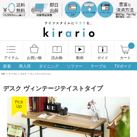
アイテム
お買い物
読み物
動画
ガイド
カート
新着
再入荷
ダイニング
ソファー
テーブル
TVボード
TOP
>
テーブル
>
デスク
>
ヴィンテージテイスト
デスク ヴィンテージテイストタイプ