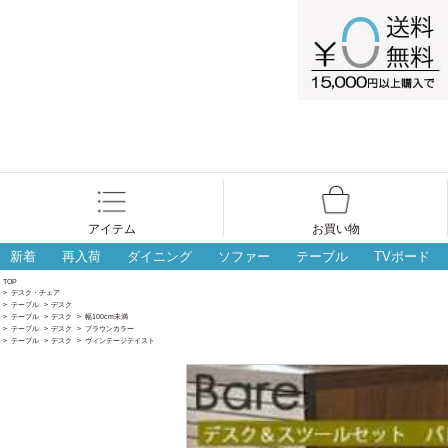
アイテム
お買い物
新着
再入荷
ダイニング
ソファー
テーブル
TVボード
TOP
>
デスク・チェア
>
テーブル
>
デスク
>
テーブル
>
デスク
>
幅100cm未満
>
テーブル
>
デスク
>
ブラウンカラー
>
テーブル
>
デスク
>
ヴィンテージテイスト