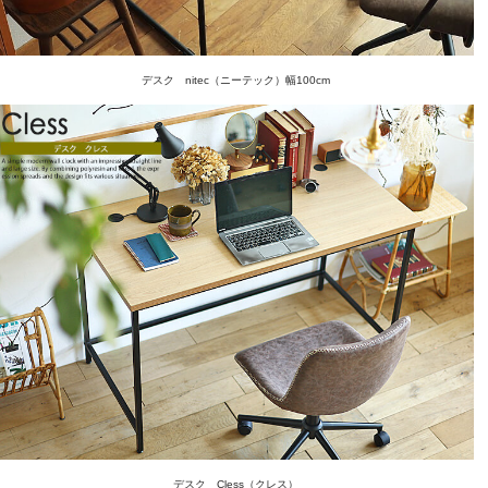
デスク nitec（ニーテック）幅100cm
デスク Cless（クレス）