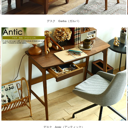
デスク Garba（ガルバ）
デスク Antic（アンティック）