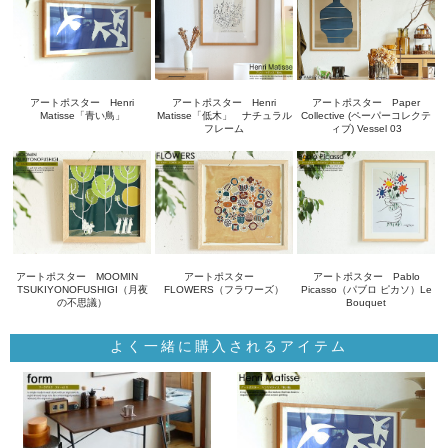
アートポスター Henri
アートポスター Henri
アートポスター Paper
Matisse「青い鳥」
Matisse「低木」 ナチュラル
Collective (ペーパーコレクテ
フレーム
ィブ) Vessel 03
アートポスター MOOMIN
アートポスター
アートポスター Pablo
TSUKIYONOFUSHIGI（月夜
FLOWERS（フラワーズ）
Picasso（パブロ ピカソ）Le
の不思議）
Bouquet
よく一緒に購入されるアイテム