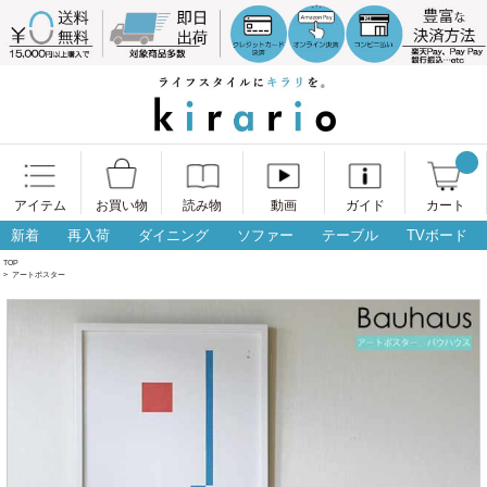
アイテム
お買い物
読み物
動画
ガイド
カート
新着
再入荷
ダイニング
ソファー
テーブル
TVボード
TOP
>
アートポスター