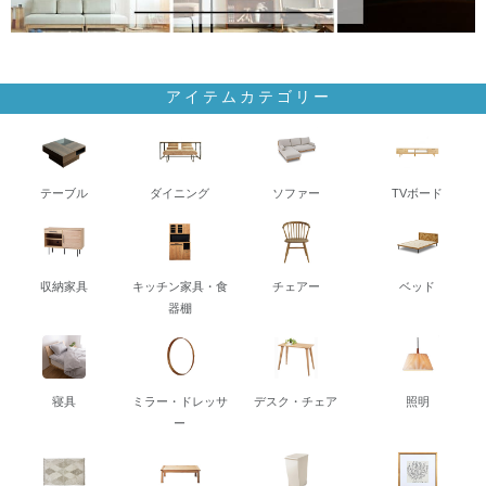
アイテムカテゴリー
テーブル
ダイニング
ソファー
TVボード
収納家具
キッチン家具・食
チェアー
ベッド
器棚
寝具
ミラー・ドレッサ
デスク・チェア
照明
ー