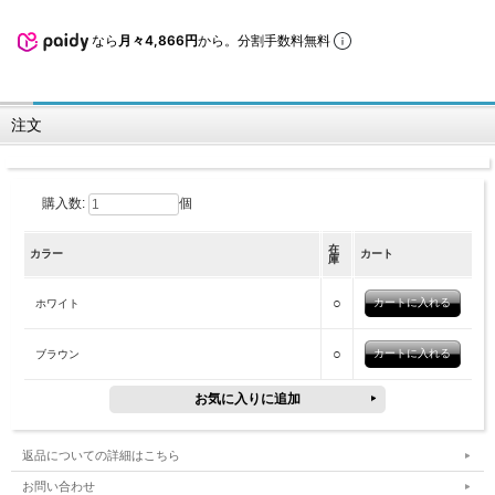
なら
月々4,866円
から。分割手数料無料
注文
購入数:
個
在
カラー
カート
庫
○
ホワイト
○
ブラウン
返品についての詳細はこちら
お問い合わせ