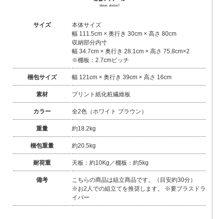
サイズ
本体サイズ
幅 111.5cm × 奥行き 30cm × 高さ 80cm
収納部分内寸
幅 34.7cm × 奥行き 28.1cm × 高さ 75.8cm×2
※棚板：2.7cmピッチ
梱包サイズ
幅 121cm × 奥行き 39cm × 高さ 16cm
素材
プリント紙化粧繊維板
カラー
全2色（ホワイト ブラウン）
重量
約18.2kg
梱包重量
約20.5kg
耐荷重
天板：約10Kg／棚板：約5kg
備考
こちらの商品は組立商品です。（目安約30分）
※お2人での組立てを推奨します。 ※要プラスドラ
イバー