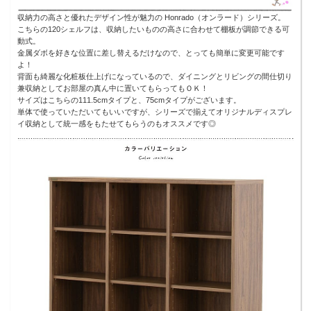
収納力の高さと優れたデザイン性が魅力の Honrado（オンラード）シリーズ。
こちらの120シェルフは、収納したいものの高さに合わせて棚板が調節できる可
動式。
金属ダボを好きな位置に差し替えるだけなので、とっても簡単に変更可能です
よ！
背面も綺麗な化粧板仕上げになっているので、ダイニングとリビングの間仕切り
兼収納としてお部屋の真ん中に置いてもらってもＯＫ！
サイズはこちらの111.5cmタイプと、75cmタイプがございます。
単体で使っていただいてもいいですが、シリーズで揃えてオリジナルディスプレ
イ収納として統一感をもたせてもらうのもオススメです◎