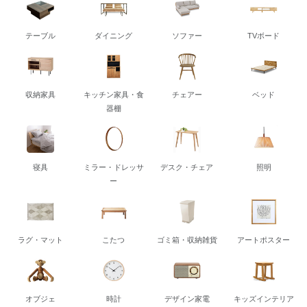
テーブル
ダイニング
ソファー
TVボード
収納家具
キッチン家具・食
チェアー
ベッド
器棚
寝具
ミラー・ドレッサ
デスク・チェア
照明
ー
ラグ・マット
こたつ
ゴミ箱・収納雑貨
アートポスター
オブジェ
時計
デザイン家電
キッズインテリア