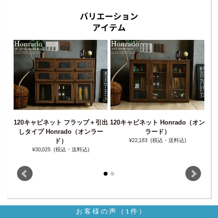
120キャビネット フラップ＋引出
120キャビネット Honrado（オン
12
ラー
しタイプ Honrado（オンラー
ラード）
ド）
¥22‚183
(税込・送料込)
¥30‚025
(税込・送料込)
お客様の声（1件）