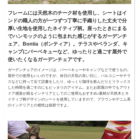
フレームには天然木のチーク材を使用し、シートはイ
ンドの職人の方が一つずつ丁寧に手織りした丈夫で分
厚い生地を使用したネイティブ柄。座ったときにまる
でハンモックのように包まれた感じがするガーデンチ
ェア、Bontia（ボンティア）。テラスやベランダ、キ
ャンプにバーベキューなど、ゆったりと過ごす屋外で
使いたくなるガーデンチェアです。
ガーデンチェアのイメージは、バーベキューやキャンプなどで使うもの。
屋外での使用もいいのですが、休日の天気の良い日に、バルコニーやテラ
スなどに持って出て読書をしたり、ゆっくり珈琲を飲んだりとリラックス
した時間を過ごすのにもピッタリのアイテム。またお部屋の中でもアウト
ドア感覚が残るインテリアとしてのご使用もおすすめ♪素材が天然木とネ
イティブ柄デザインのシートを使用していますので、ブラウンやデニム系
のインテリアとの相性は抜群ですよ。