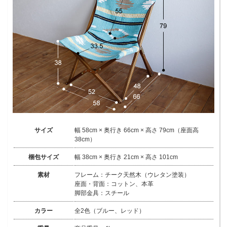
サイズ
幅 58cm × 奥行き 66cm × 高さ 79cm（座面高
38cm）
梱包サイズ
幅 38cm × 奥行き 21cm × 高さ 101cm
素材
フレーム：チーク天然木（ウレタン塗装）
座面・背面：コットン、本革
脚部金具：スチール
カラー
全2色（ブルー、レッド）