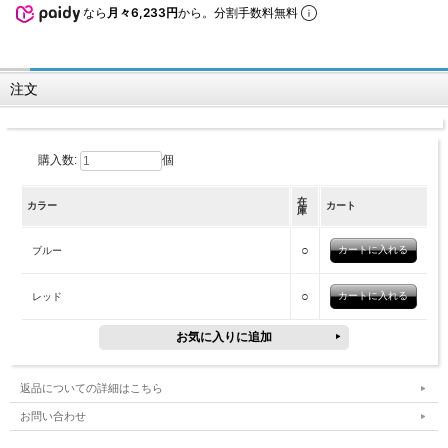
なら
月々6,233円
から。分割手数料無料
注文
購入数:
個
在
カラー
カート
庫
○
ブルー
○
レッド
返品についての詳細はこちら
お問い合わせ