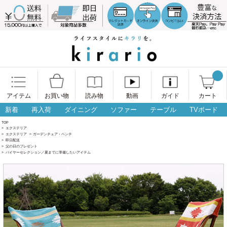
アイテム
お買い物
読み物
動画
ガイド
カート
新着
再入荷
ダイニング
ソファー
テーブル
TVボード
TOP
>
エクステリア
>
エクステリア
>
ガーデンチェア・ベンチ
>
即日配送
>
父の日のプレゼント
>
バイヤーセレクション／夏までに準備したいアイテム