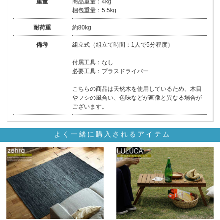
重量
商品重量：4kg
梱包重量：5.5kg
耐荷重
約80kg
備考
組立式（組立て時間：1人で5分程度）
付属工具：なし
必要工具：プラスドライバー
こちらの商品は天然木を使用しているため、木目
やフシの風合い、色味などが画像と異なる場合が
ございます。
よく一緒に購入されるアイテム