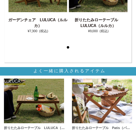
ガーデンチェア LULUCA（ルル
折りたたみローテーブル
ガー
ル
カ）
LULUCA（ルルカ）
¥7‚300
(税込)
¥9‚000
(税込)
よく一緒に購入されるアイテム
折りたたみローテーブル LULUCA（…
折りたたみローテーブル Patis（パ…