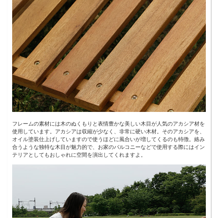
フレームの素材には木のぬくもりと表情豊かな美しい木目が人気のアカシア材を
使用しています。アカシアは収縮が少なく、非常に硬い木材。そのアカシアを、
オイル塗装仕上げしていますので使うほどに風合いが増してくるのも特徴。絡み
合うような独特な木目が魅力的で、お家のバルコニーなどで使用する際にはイン
テリアとしてもおしゃれに空間を演出してくれますよ。