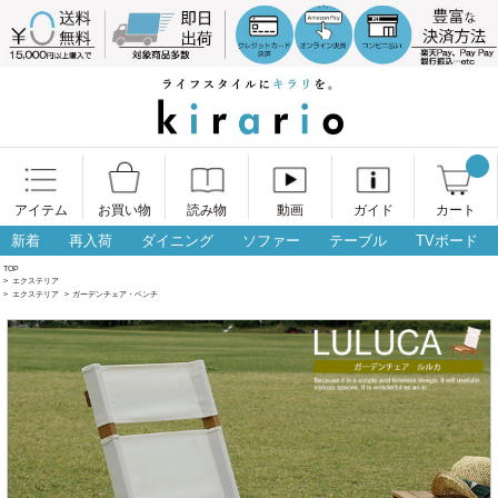
アイテム
お買い物
読み物
動画
ガイド
カート
新着
再入荷
ダイニング
ソファー
テーブル
TVボード
TOP
>
エクステリア
>
エクステリア
>
ガーデンチェア・ベンチ