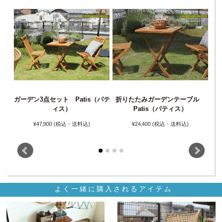
ガーデン3点セット Patis（パテ
折りたたみガーデンテーブル
折
ル
ィス）
Patis（パティス）
¥47‚900
(税込・送料込)
¥24‚400
(税込・送料込)
よく一緒に購入されるアイテム