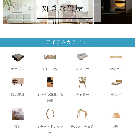
アイテムカテゴリー
テーブル
ダイニング
ソファー
TVボード
収納家具
キッチン家具・食
チェアー
ベッド
器棚
寝具
ミラー・ドレッサ
デスク・チェア
照明
ー