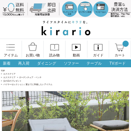
アイテム
お買い物
読み物
動画
ガイド
カート
新着
再入荷
ダイニング
ソファー
テーブル
TVボード
TOP
>
エクステリア
>
エクステリア
>
ガーデンチェア・ベンチ
>
父の日のプレゼント
>
バイヤーセレクション／夏までに準備したいアイテム