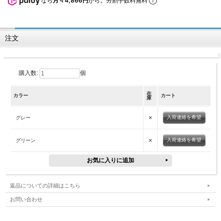
なら
月々4,866円
から。分割手数料無料
注文
購入数:
個
在
カラー
カート
庫
×
入荷連絡を希望
グレー
×
入荷連絡を希望
グリーン
返品についての詳細はこちら
お問い合わせ