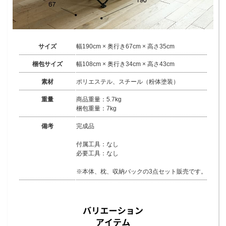
サイズ
幅190cm × 奥行き67cm × 高さ35cm
梱包サイズ
幅108cm × 奥行き34cm × 高さ43cm
素材
ポリエステル、スチール（粉体塗装）
重量
商品重量：5.7kg
梱包重量：7kg
備考
完成品
付属工具：なし
必要工具：なし
※本体、枕、収納バックの3点セット販売です。