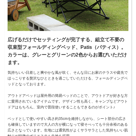
広げるだけでセッティングが完了する、組立て不要の
収束型フォールディングベッド、Patis（パティス）。
カラーは、グレーとグリーンの2色からお選びいただけ
ます。
気持ちいい日差しと爽やかな風が吹く、そんな日にお家のテラスや庭先で
ほっこりする贅沢なひとときを過ごしていただける、フォールディングベ
ッドとなっております。
アウトドアベッドは屋外用の簡易ベッドのことで、アウトドアが好きな方
に愛用されているアイテムです。デザイン性も高く、キャンプなどアウト
ドアはもちろん、室内で普段使いすることもできるのがポイント♪
ベッドとして使いやすい高さ約35cmを維持しながら、シート部分の広さ
も確保していますので大人の方が横になって寝そべっても十分余裕のある
広さとなっています。生地には通気性がよくサラサラとした気持ちいい肌
触りが特徴のポリエステル生地を採用。