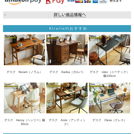
Kirarioのおすすめ
デスク Noram（ノラム）
デスク Garba（ガルバ）
デスク nitec（ニーテック）
幅100cm
デスク Henry（ヘンリー）幅
デスク Antic（アンティッ
デスク Cless（クレス）
90cm
ク）