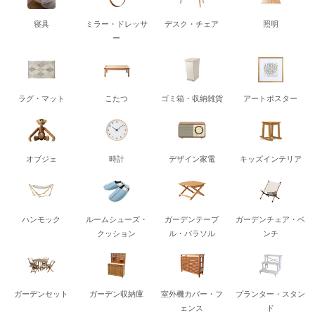
寝具
ミラー・ドレッサ
デスク・チェア
照明
ー
ラグ・マット
こたつ
ゴミ箱・収納雑貨
アートポスター
オブジェ
時計
デザイン家電
キッズインテリア
ハンモック
ルームシューズ・
ガーデンテーブ
ガーデンチェア・ベ
クッション
ル・パラソル
ンチ
ガーデンセット
ガーデン収納庫
室外機カバー・フ
プランター・スタン
ェンス
ド