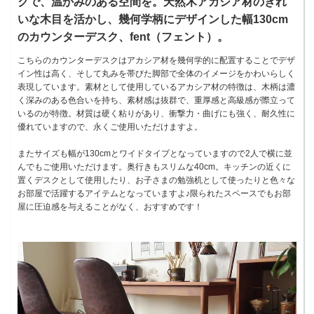
クで、温かみのある空間を。天然木アカシア材のきれ
いな木目を活かし、幾何学柄にデザインした幅130cm
のカウンターデスク、fent（フェント）。
こちらのカウンターデスクはアカシア材を幾何学的に配置することでデザ
イン性は高く、そして丸みを帯びた脚部で全体のイメージをかわいらしく
表現しています。素材として使用しているアカシア材の特徴は、木柄は濃
く深みのある色合いを持ち、素材感は抜群で、重厚感と高級感が際立って
いるのが特徴。材質は硬く粘りがあり、衝撃力・曲げにも強く、耐久性に
優れていますので、永くご使用いただけますよ。
またサイズも幅が130cmとワイドタイプとなっていますので2人で横に並
んでもご使用いただけます。奥行きもスリムな40cm。キッチンの近くに
置くデスクとして使用したり、お子さまの勉強机として使ったりと色々な
お部屋で活躍するアイテムとなっていますよ♪限られたスペースでもお部
屋に圧迫感を与えることがなく、おすすめです！