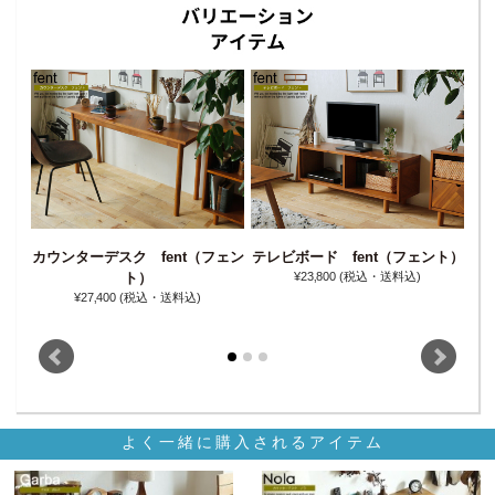
カウンターデスク fent（フェン
テレビボード fent（フェント）
ダ
ェン
ト）
¥23‚800
(税込・送料込)
¥27‚400
(税込・送料込)
よく一緒に購入されるアイテム