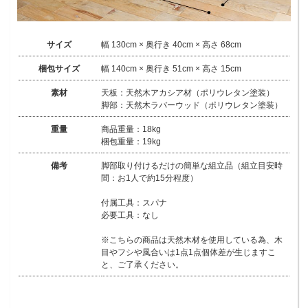
サイズ
幅 130cm × 奥行き 40cm × 高さ 68cm
梱包サイズ
幅 140cm × 奥行き 51cm × 高さ 15cm
素材
天板：天然木アカシア材（ポリウレタン塗装）
脚部：天然木ラバーウッド（ポリウレタン塗装）
重量
商品重量：18kg
梱包重量：19kg
備考
脚部取り付けるだけの簡単な組立品（組立目安時
間：お1人で約15分程度）
付属工具：スパナ
必要工具：なし
※こちらの商品は天然木材を使用している為、木
目やフシや風合いは1点1点個体差が生じますこ
と、ご了承ください。