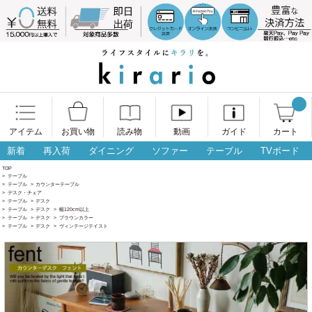
アイテム
お買い物
読み物
動画
ガイド
カート
新着
再入荷
ダイニング
ソファー
テーブル
TVボード
TOP
>
テーブル
>
テーブル
>
カウンターテーブル
>
デスク・チェア
>
テーブル
>
デスク
>
テーブル
>
デスク
>
幅120cm以上
>
テーブル
>
デスク
>
ブラウンカラー
>
テーブル
>
デスク
>
ヴィンテージテイスト