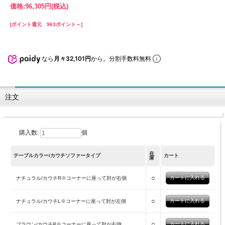
価格:
96,305円
(税込)
[ポイント還元 963ポイント～]
なら
月々32,101円
から。分割手数料無料
注文
購入数:
個
在
テーブルカラー/カウチソファータイプ
カート
庫
○
ナチュラル/カウチR※コーナーに座って肘が右側
○
ナチュラル/カウチL※コーナーに座って肘が左側
○
ブラウン/カウチR※コーナーに座って肘が右側