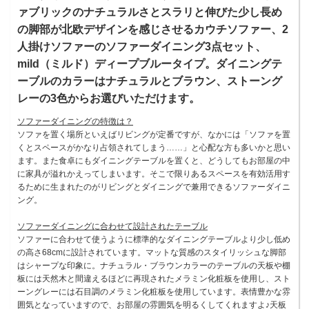
ァブリックのナチュラルさとスラリと伸びた少し長め
の脚部が北欧デザインを感じさせるカウチソファー、2
人掛けソファーのソファーダイニング3点セット、
mild（ミルド）ディープブルータイプ。ダイニングテ
ーブルのカラーはナチュラルとブラウン、ストーング
レーの3色からお選びいただけます。
ソファーダイニングの特徴は？
ソファを置く場所といえばリビングが定番ですが、なかには「ソファを置
くとスペースがかなり占領されてしまう……」と心配な方も多いかと思い
ます。また食卓にもダイニングテーブルを置くと、どうしてもお部屋の中
に家具が溢れかえってしまいます。そこで限りあるスペースを有効活用す
るために生まれたのがリビングとダイニングで兼用できるソファーダイニ
ング。
ソファーダイニングに合わせて設計されたテーブル
ソファーに合わせて使うように標準的なダイニングテーブルより少し低め
の高さ68cmに設計されています。マットな質感のスタイリッシュな脚部
はシャープな印象に。ナチュラル・ブラウンカラーのテーブルの天板や棚
板には天然木と間違えるほどに再現されたメラミン化粧板を使用し、スト
ーングレーには石目調のメラミン化粧板を使用しています。表情豊かな雰
囲気となっていますので、お部屋の雰囲気を明るくしてくれますよ♪天板