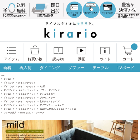
アイテム
お買い物
読み物
動画
ガイド
カート
新着
再入荷
ダイニング
ソファー
テーブル
TVボード
TOP
>
ダイニング
>
ダイニング
>
ダイニングセット
>
ダイニング
>
ダイニングセット
>
4人用
>
ダイニング
>
ダイニングセット
>
ソファーダイニング
>
ダイニング
>
ダイニングセット
>
ナチュラルカラー
>
ダイニング
>
ダイニングセット
>
ブラウンカラー
>
ダイニング
>
ダイニングセット
>
北欧テイストタイプ
>
ダイニング
>
ダイニングセット
>
アイアンフレームタイプ
>
ダイニング
>
ダイニングセット
>
2022年人気商品 ダイニングセット編
>
シリーズ家具
>
Mild（ミルド）シリーズ