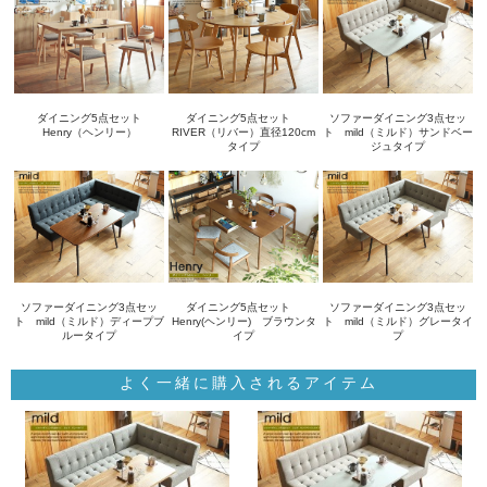
ダイニング5点セット
ダイニング5点セット
ソファーダイニング3点セッ
Henry（ヘンリー）
RIVER（リバー）直径120cm
ト mild（ミルド）サンドベー
タイプ
ジュタイプ
ソファーダイニング3点セッ
ダイニング5点セット
ソファーダイニング3点セッ
ト mild（ミルド）ディープブ
Henry(ヘンリー) ブラウンタ
ト mild（ミルド）グレータイ
ルータイプ
イプ
プ
よく一緒に購入されるアイテム