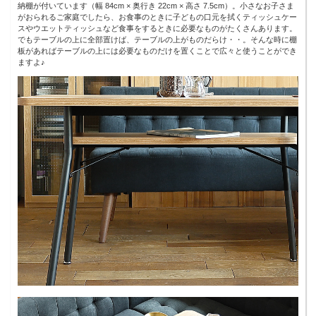
納棚が付いています（幅 84cm × 奥行き 22cm × 高さ 7.5cm）。小さなお子さま
がおられるご家庭でしたら、お食事のときに子どもの口元を拭くティッシュケー
スやウエットティッシュなど食事をするときに必要なものがたくさんあります。
でもテーブルの上に全部置けば、テーブルの上がものだらけ・・。そんな時に棚
板があればテーブルの上には必要なものだけを置くことで広々と使うことができ
ますよ♪