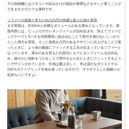
下の収納棚にはリモコンや読みかけの雑誌や新聞などをサッと置くことが
できますのでとても便利です。
ソファーの座面と背もたれの凸凹が快適な座り心地を実現
まず座面は、約18cmと結構なボリュームがある厚みとなっています。座
面内部には、たっぷりのウレタンフォームが詰め込まれ、加えてウェービ
ングテープとSバネを内部構造に組み込むことで底付き感のないしっかり
とした弾力を実現。そこに表面を凸凹のあるデザインに仕上げることで座
ったときに、より体の曲線にフィットする工夫が詰まっているソファーと
なっています。厚みのある背もたれ部分にもウレタンフォームを詰め込
み、緩やかに傾斜をつけることで背中をもたれたときにフィットするよう
にデザインされています。生地は夏は涼しく、冬は温かなポリエステル
100％のファブリック生地を使っていますので、サラサラとした肌触りが
気持ちいいですよ♪