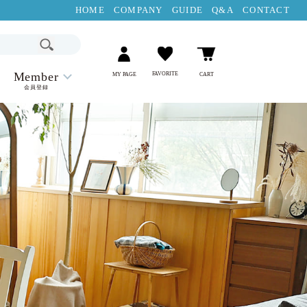
HOME
COMPANY
GUIDE
Q&A
CONTACT
Member
FAVORITE
MY PAGE
CART
会員登録