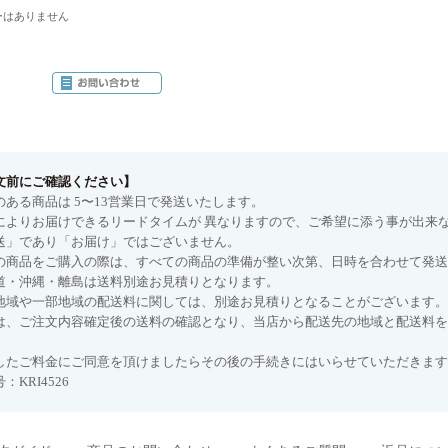
ーはありません
文前にご確認ください】
のある商品は 5〜13営業日で発送いたします。
によりお届けできるリードタイムが 異なりますので、ご希望に添う事が出来
送」であり「お届け」ではございません。
の商品をご購入の際は、すべての商品の準備が整い次第、日時を合わせて発送
道・沖縄・離島は送料別途お見積りとなります。
地域や一部地域の配送料に関しては、別途お見積りとなることがございます。
は、ご注文内容確定後の送料の確認となり、当店から配送先の地域と配送料を
したご料金にご同意を頂けましたらその後の手続きにはいらせていただきます
：KRI4526