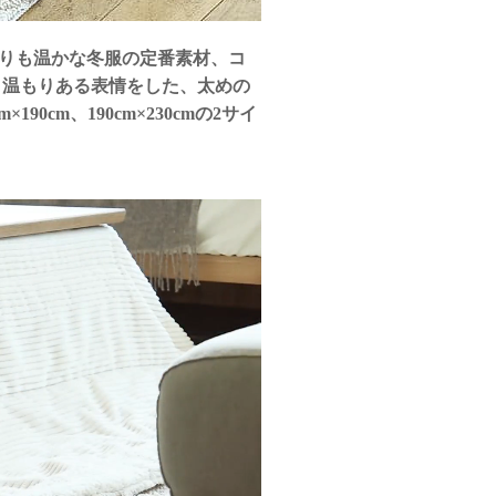
りも温かな冬服の定番素材、コ
。 温もりある表情をした、太めの
cm、190cm×230cmの2サイ