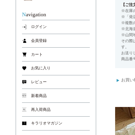
【ご注
※在庫
Navigation
※「発
※複数
ログイン
※北海
※山間
その際
会員登録
す。
お送り
カート
商品番号
お気に入り
お買い
レビュー
新着商品
再入荷商品
キラリオマガジン