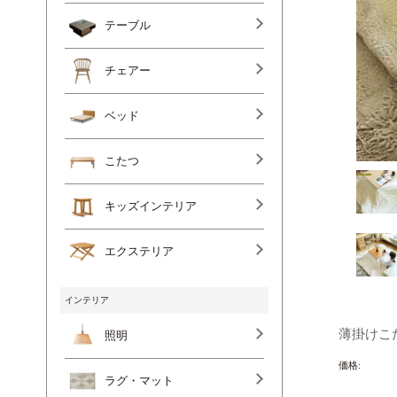
テーブル
チェアー
ベッド
こたつ
キッズインテリア
エクステリア
インテリア
薄掛けこ
照明
価格:
ラグ・マット