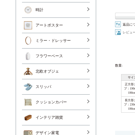
時計
返品に
アートポスター
レビュ
ミラー・ドレッサー
フラワーベース
数量:
北欧オブジェ
サイ
正方形
スリッパ
プ：190c
190c
長方形
クッションカバー
プ：230c
190c
インテリア雑貨
デザイン家電