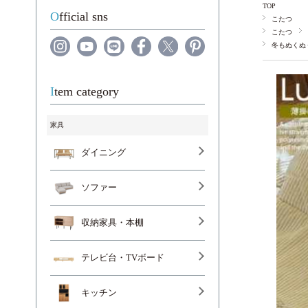
TOP
Official sns
こたつ
こたつ
冬もぬくぬ
Item category
家具
ダイニング
ソファー
収納家具・本棚
テレビ台・TVボード
キッチン