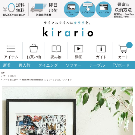
アイテム
お買い物
読み物
動画
ガイド
カート
新着
再入荷
ダイニング
ソファー
テーブル
TVボード
TOP
>
アートポスター
>
アートポスター
>
Jean-Michel Basquiat (ジャン＝ミシェル・バスキア)