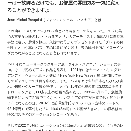
ーは一枚飾るだけでも、お部屋の雰囲気を一気に変え
ることができますよ。
Jean-Michel Basquiat（ジャン＝ミシェル・バスキア）とは
1960年にアメリカで生まれ27歳という若さでこの世を去った、20世紀美
術の重要な巨匠の1人とされるアメリカ人アーティスト。8歳の頃に自動車
事故に遭い、脾臓を摘出。入院中に母からプレゼントされた「グレイの解
剖学」という本がバスキアの印象に深く残り、後の解剖学的なドローイン
グにつながることになったと言われています。
1980年にニューヨークでグループ展「タイム・スクエア・ショー」に参
加。そこで初めて正式に作品を発表し、1981年にはキース・ヘリングや
アンディ・ウォーホルらと共に「New York New Wave」展に参加して多
くのギャラリーの注目を集めた。また、バスキアは生前日本をたびたび訪
れ、個展やグループ展を開催し、わずか10年の活動期間に3,000点を超す
ドローイングと1,000点以上の絵画作品を残し、1988年8月12日、急性薬
物中毒によって27歳で亡くなった。バスキアの存在が日本で広く知られる
ようになったのは、2016年に前澤友作氏が＄5,700万（当時のレートで
62.4億円）で落札した「Untitled (Skull)」の影響が大きい。この価格は当
時のバスキアのオークションレコードである。
そして2022年5月にはオークションに出品された結果$8,500万（当時のレ
ートで110億円）で落札されることとなった。