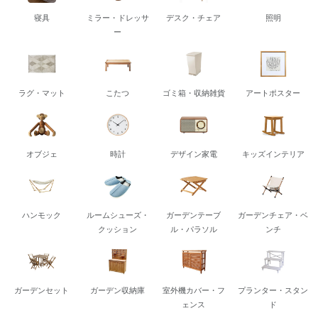
寝具
ミラー・ドレッサ
デスク・チェア
照明
ー
ラグ・マット
こたつ
ゴミ箱・収納雑貨
アートポスター
オブジェ
時計
デザイン家電
キッズインテリア
ハンモック
ルームシューズ・
ガーデンテーブ
ガーデンチェア・ベ
クッション
ル・パラソル
ンチ
ガーデンセット
ガーデン収納庫
室外機カバー・フ
プランター・スタン
ェンス
ド