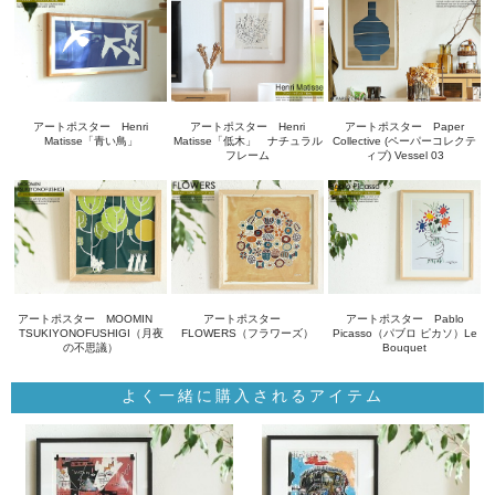
アートポスター Henri
アートポスター Henri
アートポスター Paper
Matisse「青い鳥」
Matisse「低木」 ナチュラル
Collective (ペーパーコレクテ
フレーム
ィブ) Vessel 03
アートポスター MOOMIN
アートポスター
アートポスター Pablo
TSUKIYONOFUSHIGI（月夜
FLOWERS（フラワーズ）
Picasso（パブロ ピカソ）Le
の不思議）
Bouquet
よく一緒に購入されるアイテム