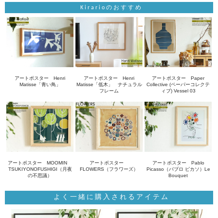
Kirarioのおすすめ
アートポスター Henri
アートポスター Henri
アートポスター Paper
Matisse「青い鳥」
Matisse「低木」 ナチュラル
Collective (ペーパーコレクテ
フレーム
ィブ) Vessel 03
アートポスター MOOMIN
アートポスター
アートポスター Pablo
TSUKIYONOFUSHIGI（月夜
FLOWERS（フラワーズ）
Picasso（パブロ ピカソ）Le
の不思議）
Bouquet
よく一緒に購入されるアイテム