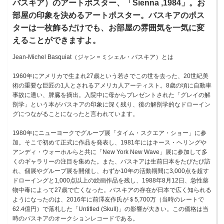
バスキア）のアートポスター、「Sienna ,1984」。お
部屋の印象を決めるアートポスター。バスキアのポス
ターは一枚飾るだけでも、お部屋の雰囲気を一気に変
えることができますよ。
Jean-Michel Basquiat（ジャン＝ミシェル・バスキア）とは
1960年にアメリカで生まれ27歳という若さでこの世を去った、20世紀美
術の重要な巨匠の1人とされるアメリカ人アーティスト。8歳の頃に自動車
事故に遭い、脾臓を摘出。入院中に母からプレゼントされた「グレイの解
剖学」という本がバスキアの印象に深く残り、後の解剖学的なドローイン
グにつながることになったと言われています。
1980年にニューヨークでグループ展「タイム・スクエア・ショー」に参
加。そこで初めて正式に作品を発表し、1981年にはキース・ヘリングや
アンディ・ウォーホルらと共に「New York New Wave」展に参加して多
くのギャラリーの注目を集めた。また、バスキアは生前日本をたびたび訪
れ、個展やグループ展を開催し、わずか10年の活動期間に3,000点を超す
ドローイングと1,000点以上の絵画作品を残し、1988年8月12日、急性薬
物中毒によって27歳で亡くなった。バスキアの存在が日本で広く知られる
ようになったのは、2016年に前澤友作氏が＄5,700万（当時のレートで
62.4億円）で落札した「Untitled (Skull)」の影響が大きい。この価格は当
時のバスキアのオークションレコードである。