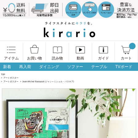
アイテム
お買い物
読み物
動画
ガイド
カート
新着
再入荷
ダイニング
ソファー
テーブル
TVボード
TOP
>
アートポスター
>
アートポスター
>
Jean-Michel Basquiat (ジャン＝ミシェル・バスキア)