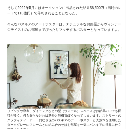
そして2022年5月にはオークションに出品された結果$8,500万（当時のレ
ートで110億円）で落札されることとなった。
そんなバスキアのアートポスターは、ナチュラルなお部屋からヴィンテー
ジテイストのお部屋までぴったりマッチするポスターとなっていますよ。
リビングや寝室、ダイニングなどの壁（ウォール）スペースはお部屋の中でも面
積が多く、何も飾らなければ意外と無機質ぽくなってしまいます。ストリートの
グラフィティ・アート的な表現のバスキアのアートポスターと天然木を使用した
ダークグレーのフレームとの組み合わせはお部屋を一気にバスキアの世界に仕立