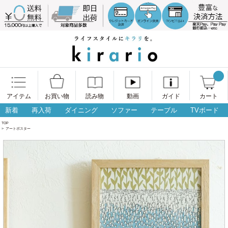
アイテム
お買い物
読み物
動画
ガイド
カート
新着
再入荷
ダイニング
ソファー
テーブル
TVボード
TOP
>
アートポスター