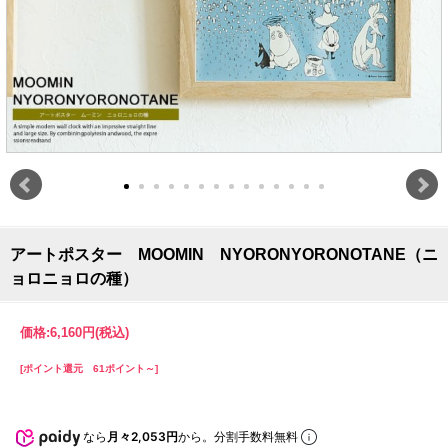
アートポスター MOOMIN NYORONYORONOTANE（ニ
ョロニョロの種）
価格:
6,160円
(税込)
[ポイント還元 61ポイント～]
なら
月々2,053円
から。分割手数料無料