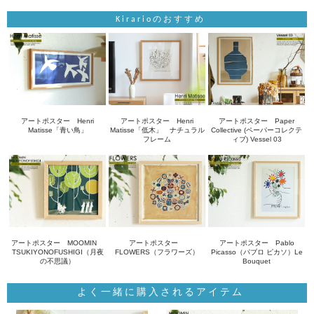
Kirarioのおすすめ
アートポスター Henri
アートポスター Henri
アートポスター Paper
Matisse「青い鳥」
Matisse「低木」 ナチュラル
Collective (ペーパーコレクテ
フレーム
ィブ) Vessel 03
アートポスター MOOMIN
アートポスター
アートポスター Pablo
TSUKIYONOFUSHIGI（月夜
FLOWERS（フラワーズ）
Picasso（パブロ ピカソ）Le
の不思議）
Bouquet
よく一緒に購入されるアイテム