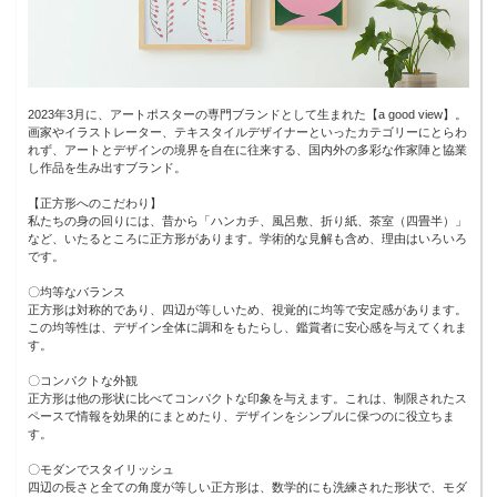
2023年3月に、アートポスターの専門ブランドとして生まれた【a good view】。
画家やイラストレーター、テキスタイルデザイナーといったカテゴリーにとらわ
れず、アートとデザインの境界を自在に往来する、国内外の多彩な作家陣と協業
し作品を生み出すブランド。
【正方形へのこだわり】
私たちの身の回りには、昔から「ハンカチ、風呂敷、折り紙、茶室（四畳半）」
など、いたるところに正方形があります。学術的な見解も含め、理由はいろいろ
です。
〇均等なバランス
正方形は対称的であり、四辺が等しいため、視覚的に均等で安定感があります。
この均等性は、デザイン全体に調和をもたらし、鑑賞者に安心感を与えてくれま
す。
〇コンパクトな外観
正方形は他の形状に比べてコンパクトな印象を与えます。これは、制限されたス
ペースで情報を効果的にまとめたり、デザインをシンプルに保つのに役立ちま
す。
〇モダンでスタイリッシュ
四辺の長さと全ての角度が等しい正方形は、数学的にも洗練された形状で、モダ