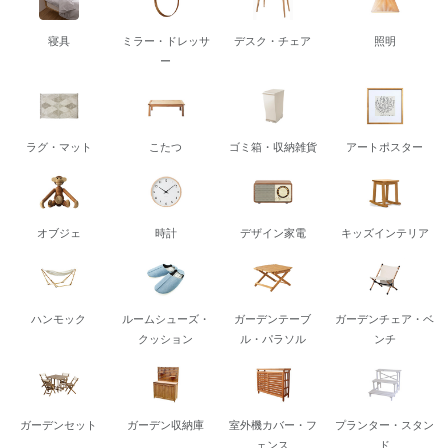
寝具
ミラー・ドレッサ
デスク・チェア
照明
ー
ラグ・マット
こたつ
ゴミ箱・収納雑貨
アートポスター
オブジェ
時計
デザイン家電
キッズインテリア
ハンモック
ルームシューズ・
ガーデンテーブ
ガーデンチェア・ベ
クッション
ル・パラソル
ンチ
ガーデンセット
ガーデン収納庫
室外機カバー・フ
プランター・スタン
ェンス
ド