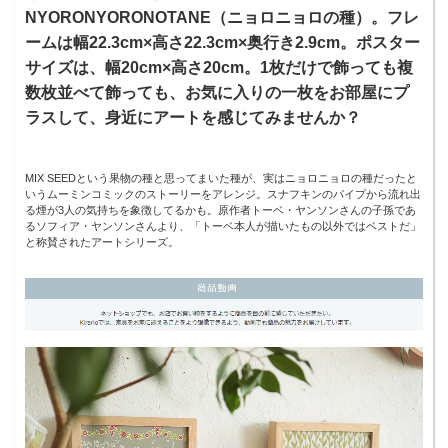
NYORONYORONOTANE（ニョロニョロの種）。フレ
ームは幅22.3cm×高さ22.3cm×奥行き2.9cm。ポスター
サイズは、幅20cm×高さ20cm。1枚だけで飾っても複
数枚並べて飾っても、お気に入りの一枚をお部屋にプ
ラスして、身近にアートを感じてみませんか？
MIX SEEDという果物の種と思ってまいた種が、実はニョロニョロの種だったと
いうムーミンコミックのストーリーをアレンジ。スナフキンのパイプから流れ出
る煙が3人の気持ちを象徴してるかも。原作者トーベ・ヤンソンさんの子孫であ
るソフィア・ヤンソンさんより、「トーベ本人が描いたもの以外ではベストだ」
と称賛されたアートシリーズ。