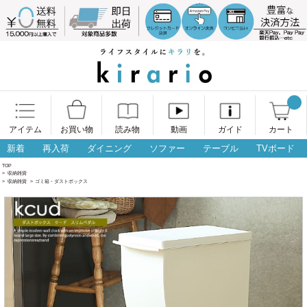
アイテム
お買い物
読み物
動画
ガイド
カート
新着
再入荷
ダイニング
ソファー
テーブル
TVボード
TOP
>
収納雑貨
>
収納雑貨
>
ゴミ箱・ダストボックス