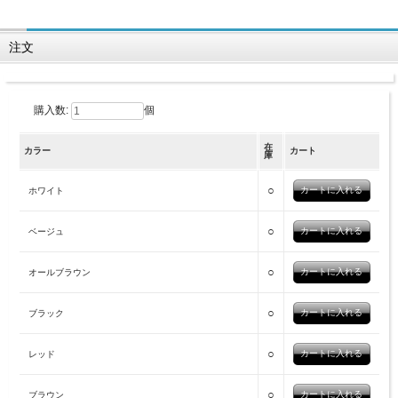
注文
購入数:
個
在
カラー
カート
庫
○
ホワイト
○
ベージュ
○
オールブラウン
○
ブラック
○
レッド
○
ブラウン