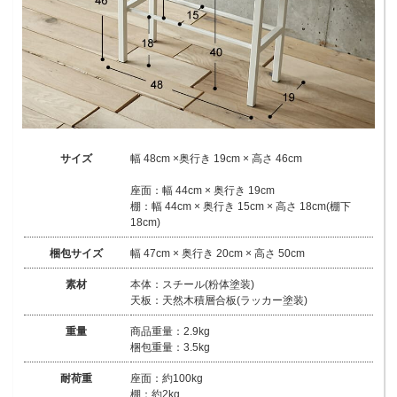
サイズ
幅 48cm ×奥行き 19cm × 高さ 46cm
座面：幅 44cm × 奥行き 19cm
棚：幅 44cm × 奥行き 15cm × 高さ 18cm(棚下
18cm)
梱包サイズ
幅 47cm × 奥行き 20cm × 高さ 50cm
素材
本体：スチール(粉体塗装)
天板：天然木積層合板(ラッカー塗装)
重量
商品重量：2.9kg
梱包重量：3.5kg
耐荷重
座面：約100kg
棚：約2kg