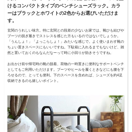
けるコンパクトタイプのベンチシューズラック。カラ
ーはブラックとホワイトの2色からお選びいただけま
す。
玄関のうれしい味方。特に玄関との段差の少ないお家では、靴ひも結びや
ブーツの脱ぎ履きでストレスを感じた方もいるのではないでしょうか。
「うんしょ！」「よっこらしょ！」みたいな感じで。よく使いまわす靴の
ちょい置きスペースにもいいですね。下駄箱に入れるまでもないけど、雑
然と置いておくのもなんだなーって時に小回りが効きそうですね。
お出かけ前や帰宅時の靴の脱着、荷物の一時置きに便利なサポートベンチ
としてもご利用いただけます。ブーツやヒールを履くときなどにも腰を下
ろせるので、とっても便利。下のスペースを含めれば、シューズを約4足
収納できるのも嬉しいポイント。