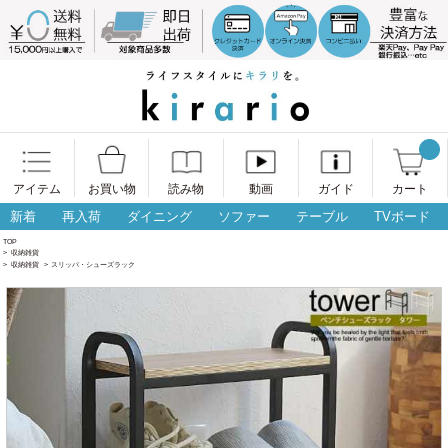
アイテム
お買い物
読み物
動画
ガイド
カート
新着
再入荷
ダイニング
ソファー
テーブル
TVボード
TOP
>
収納雑貨
>
収納雑貨
>
スリッパ・シューズラック