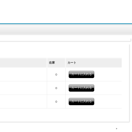
在庫
カート
○
○
○