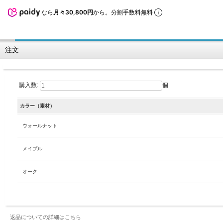
なら
月々30,800円
から。分割手数料無料
注文
購入数:
個
カラー（素材）
ウォールナット
メイプル
オーク
返品についての詳細はこちら