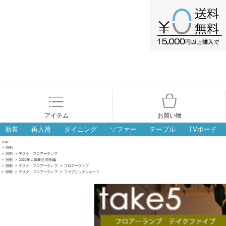
アイテム
お買い物
新着
再入荷
ダイニング
ソファー
テーブル
TVボード
TOP
>
照明
>
照明
>
デスク・フロアーランプ
>
照明
>
2022年人気商品 照明編
>
照明
>
デスク・フロアーランプ
>
フロアーランプ
>
照明
>
デスク・フロアーランプ
>
ファブリックシェード