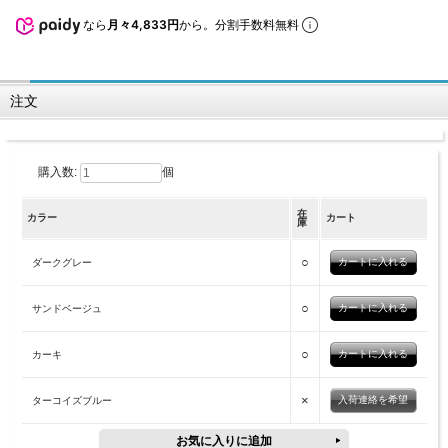
なら
月々4,833円
から。分割手数料無料
注文
購入数:
個
在
カラー
カート
庫
○
ダークグレー
○
サンドベージュ
○
カーキ
×
入荷連絡を希望
ターコイズブルー