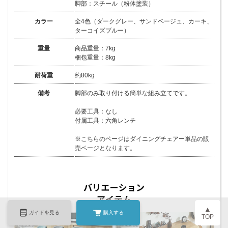
脚部：スチール（粉体塗装）
カラー
全4色（ダークグレー、サンドベージュ、カーキ、
ターコイズブルー）
重量
商品重量：7kg
梱包重量：8kg
耐荷重
約80kg
備考
脚部のみ取り付ける簡単な組み立てです。
必要工具：なし
付属工具：六角レンチ
※こちらのページはダイニングチェアー単品の販
売ページとなります。
▲
ガイドを見る
購入する
TOP