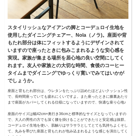
スタイリッシュなアイアンの脚とコーデュロイ生地を
使用したダイニングチェアー、Nola（ノラ)。座面や背
もたれ部分は体にフィットするようにデザインされて
いますので座ったときに包みこまれるような安心感を
実現。家族が集まる場所を居心地の良い空間にしてく
れます。友人や家族との大切な時間、食後のコーヒー
タイムまでダイニングでゆっくり寛いでみてはいかが
でしょうか。
座面と背もたれ部分は、ウレタンをたっぷり詰めたほどよいクッション性
で、長時間座っていても疲れにくいですよ。また座ったときに膝裏あたり
まで座面がカバーしてくれる仕様になっていますので、快適な座り心地♪
座面のサイズは幅42cm×奥行き36cmと標準的なサイズとなっていますの
で、大人の男性の方でも深く腰を掛けることができたりと安定感は抜群。
コーデュロイ生地を使い、肌触りはサラサラとしてとても気持ちよくそし
て、丸みを帯びた座面と背もたれが包み込まれるような感じを演出してく