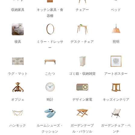
収納家具
キッチン家具・食
チェアー
ベッド
器棚
寝具
ミラー・ドレッサ
デスク・チェア
照明
ー
ラグ・マット
こたつ
ゴミ箱・収納雑貨
アートポスター
オブジェ
時計
デザイン家電
キッズインテリア
ハンモック
ルームシューズ・
ガーデンテーブ
ガーデンチェア・ベ
クッション
ル・パラソル
ンチ