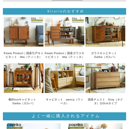
Kirarioのおすすめ
Kirario Product｜国産引戸キャ
Kirario Product｜国産ガラスキ
ガラスキャビネット
ビネット titta（ティッタ）
ャビネット titta（ティッタ）
Garba（ガルバ）
幅80cmキャビネット
キャビネット weeca（ウィ
国産チェスト Octa（オク
Garba（ガルバ）
ーカ）
タ）110cmタイプ
よく一緒に購入されるアイテム