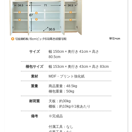
サイズ
幅 150cm × 奥行き 41cm × 高さ
80.5cm
梱包サイズ
幅 153cm × 奥行き 43cm × 高さ 83cm
素材
MDF・プリント強化紙
重量
商品重量：48.5kg
梱包重量：50kg
耐荷重
天板：約30kg
棚板：約10kg※1枚あたり
備考
※完成品
付属工具：なし
必要工具：なし