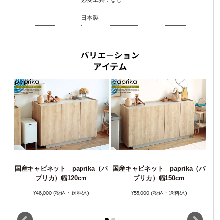
日本製
国産キャビネット paprika（パ
国産キャビネット paprika（パ
国
（パ
プリカ）幅120cm
プリカ）幅150cm
¥48‚000
(税込・送料込)
¥55‚000
(税込・送料込)