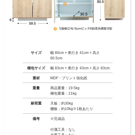
サイズ
幅 80cm × 奥行き 41cm × 高さ
80.5cm
梱包サイズ
幅 83cm × 奥行き 43cm × 高さ 83cm
素材
MDF・プリント強化紙
重量
商品重量：19.5kg
梱包重量：21kg
耐荷重
天板：約30kg
棚板：約10kg※1枚あたり
備考
※完成品
付属工具：なし
必要工具：なし