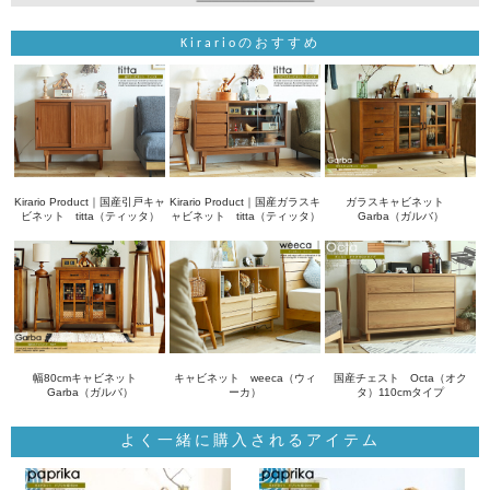
Kirarioのおすすめ
Kirario Product｜国産引戸キャ
Kirario Product｜国産ガラスキ
ガラスキャビネット
ビネット titta（ティッタ）
ャビネット titta（ティッタ）
Garba（ガルバ）
幅80cmキャビネット
キャビネット weeca（ウィ
国産チェスト Octa（オク
Garba（ガルバ）
ーカ）
タ）110cmタイプ
よく一緒に購入されるアイテム