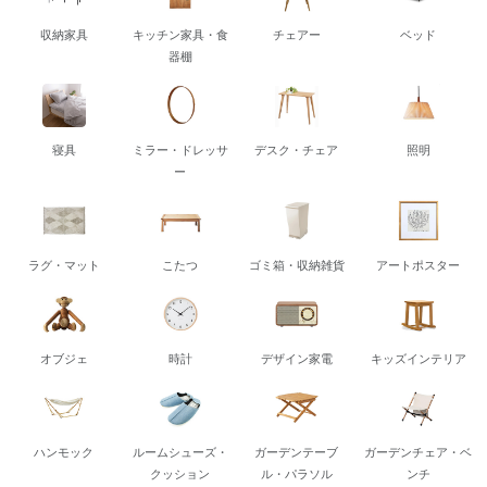
収納家具
キッチン家具・食
チェアー
ベッド
器棚
寝具
ミラー・ドレッサ
デスク・チェア
照明
ー
ラグ・マット
こたつ
ゴミ箱・収納雑貨
アートポスター
オブジェ
時計
デザイン家電
キッズインテリア
ハンモック
ルームシューズ・
ガーデンテーブ
ガーデンチェア・ベ
クッション
ル・パラソル
ンチ