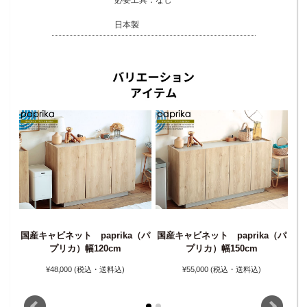
日本製
国産キャビネット paprika（パ
国産キャビネット paprika（パ
国
（パ
プリカ）幅120cm
プリカ）幅150cm
¥48‚000
(税込・送料込)
¥55‚000
(税込・送料込)