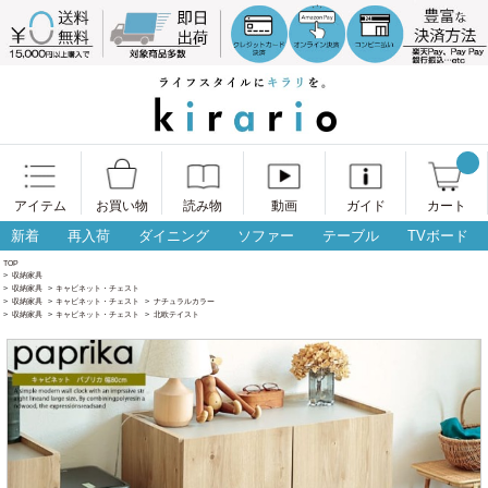
アイテム
お買い物
読み物
動画
ガイド
カート
新着
再入荷
ダイニング
ソファー
テーブル
TVボード
TOP
>
収納家具
>
収納家具
>
キャビネット・チェスト
>
収納家具
>
キャビネット・チェスト
>
ナチュラルカラー
>
収納家具
>
キャビネット・チェスト
>
北欧テイスト