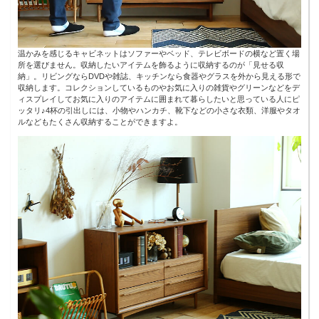
温かみを感じるキャビネットはソファーやベッド、テレビボードの横など置く場
所を選びません。収納したいアイテムを飾るように収納するのが「見せる収
納」。リビングならDVDや雑誌、キッチンなら食器やグラスを外から見える形で
収納します。コレクションしているものやお気に入りの雑貨やグリーンなどをデ
ィスプレイしてお気に入りのアイテムに囲まれて暮らしたいと思っている人にピ
ッタリ♪4杯の引出しには、小物やハンカチ、靴下などの小さな衣類、洋服やタオ
ルなどもたくさん収納することができますよ。