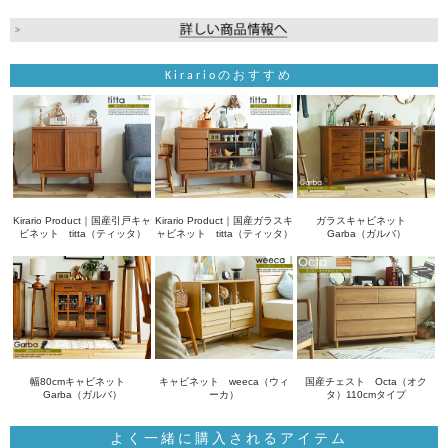
Kirarioのおすすめ
Kirario Product｜国産引戸キャ
Kirario Product｜国産ガラスキ
ガラスキャビネット
ビネット titta（ティッタ）
ャビネット titta（ティッタ）
Garba（ガルバ）
幅80cmキャビネット
キャビネット weeca（ウィ
国産チェスト Octa（オク
Garba（ガルバ）
ーカ）
タ）110cmタイプ
よく一緒に購入されるアイテム