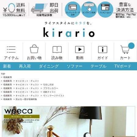
アイテム
お買い物
読み物
動画
ガイド
カート
新着
再入荷
ダイニング
ソファー
テーブル
TVボード
TOP
>
収納家具
>
収納家具
>
キャビネット・チェスト
>
収納家具
>
キャビネット・チェスト
>
引出し付き
>
収納家具
>
キャビネット・チェスト
>
ブラウンカラー
>
収納家具
>
キャビネット・チェスト
>
北欧テイスト
>
収納家具
>
キャビネット・チェスト
>
ヴィンテージテイスト
>
収納家具
>
見せる＋隠す収納特集