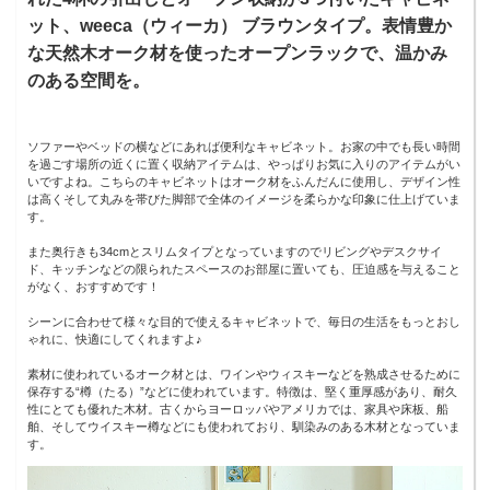
ット、weeca（ウィーカ） ブラウンタイプ。表情豊か
な天然木オーク材を使ったオープンラックで、温かみ
のある空間を。
ソファーやベッドの横などにあれば便利なキャビネット。お家の中でも長い時間
を過ごす場所の近くに置く収納アイテムは、やっぱりお気に入りのアイテムがい
いですよね。こちらのキャビネットはオーク材をふんだんに使用し、デザイン性
は高くそして丸みを帯びた脚部で全体のイメージを柔らかな印象に仕上げていま
す。
また奥行きも34cmとスリムタイプとなっていますのでリビングやデスクサイ
ド、キッチンなどの限られたスペースのお部屋に置いても、圧迫感を与えること
がなく、おすすめです！
シーンに合わせて様々な目的で使えるキャビネットで、毎日の生活をもっとおし
ゃれに、快適にしてくれますよ♪
素材に使われているオーク材とは、ワインやウィスキーなどを熟成させるために
保存する“樽（たる）”などに使われています。特徴は、堅く重厚感があり、耐久
性にとても優れた木材。古くからヨーロッパやアメリカでは、家具や床板、船
舶、そしてウイスキー樽などにも使われており、馴染みのある木材となっていま
す。