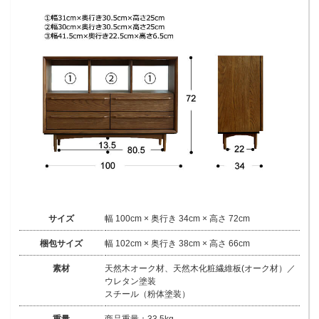
サイズ
幅 100cm × 奥行き 34cm × 高さ 72cm
梱包サイズ
幅 102cm × 奥行き 38cm × 高さ 66cm
素材
天然木オーク材、天然木化粧繊維板(オーク材）／
ウレタン塗装
スチール（粉体塗装）
重量
商品重量：33.5kg