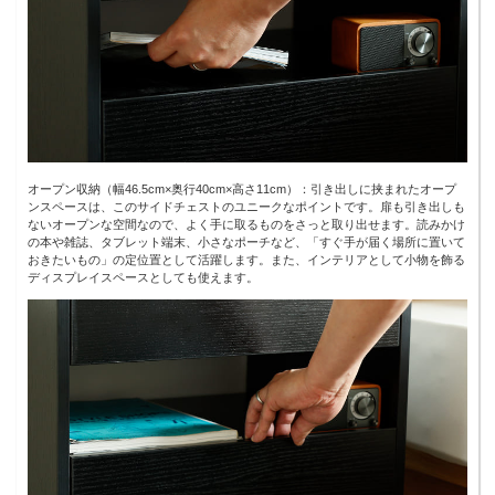
オープン収納（幅46.5cm×奥行40cm×高さ11cm）：引き出しに挟まれたオープ
ンスペースは、このサイドチェストのユニークなポイントです。扉も引き出しも
ないオープンな空間なので、よく手に取るものをさっと取り出せます。読みかけ
の本や雑誌、タブレット端末、小さなポーチなど、「すぐ手が届く場所に置いて
おきたいもの」の定位置として活躍します。また、インテリアとして小物を飾る
ディスプレイスペースとしても使えます。