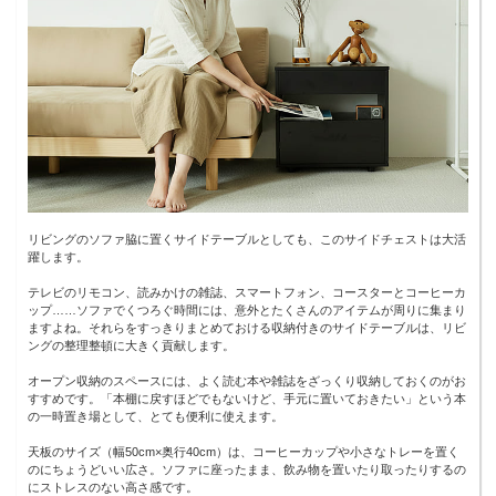
リビングのソファ脇に置くサイドテーブルとしても、このサイドチェストは大活
躍します。
テレビのリモコン、読みかけの雑誌、スマートフォン、コースターとコーヒーカ
ップ……ソファでくつろぐ時間には、意外とたくさんのアイテムが周りに集まり
ますよね。それらをすっきりまとめておける収納付きのサイドテーブルは、リビ
ングの整理整頓に大きく貢献します。
オープン収納のスペースには、よく読む本や雑誌をざっくり収納しておくのがお
すすめです。「本棚に戻すほどでもないけど、手元に置いておきたい」という本
の一時置き場として、とても便利に使えます。
天板のサイズ（幅50cm×奥行40cm）は、コーヒーカップや小さなトレーを置く
のにちょうどいい広さ。ソファに座ったまま、飲み物を置いたり取ったりするの
にストレスのない高さ感です。