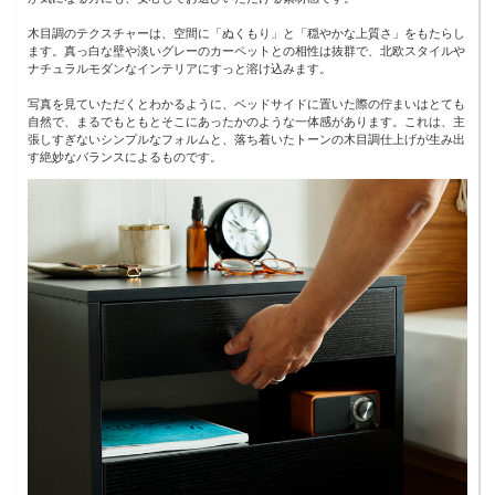
木目調のテクスチャーは、空間に「ぬくもり」と「穏やかな上質さ」をもたらし
ます。真っ白な壁や淡いグレーのカーペットとの相性は抜群で、北欧スタイルや
ナチュラルモダンなインテリアにすっと溶け込みます。
写真を見ていただくとわかるように、ベッドサイドに置いた際の佇まいはとても
自然で、まるでもともとそこにあったかのような一体感があります。これは、主
張しすぎないシンプルなフォルムと、落ち着いたトーンの木目調仕上げが生み出
す絶妙なバランスによるものです。