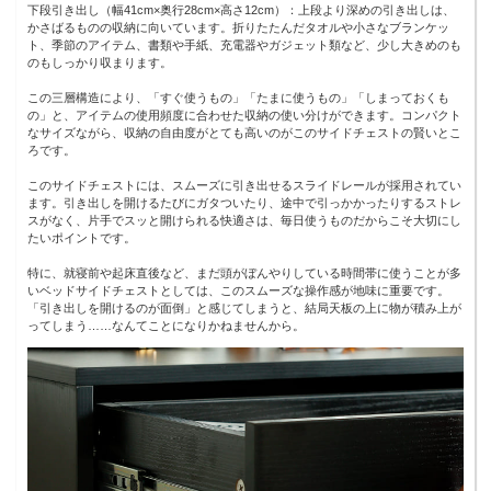
下段引き出し（幅41cm×奥行28cm×高さ12cm）：上段より深めの引き出しは、
かさばるものの収納に向いています。折りたたんだタオルや小さなブランケッ
ト、季節のアイテム、書類や手紙、充電器やガジェット類など、少し大きめのも
のもしっかり収まります。
この三層構造により、「すぐ使うもの」「たまに使うもの」「しまっておくも
の」と、アイテムの使用頻度に合わせた収納の使い分けができます。コンパクト
なサイズながら、収納の自由度がとても高いのがこのサイドチェストの賢いとこ
ろです。
このサイドチェストには、スムーズに引き出せるスライドレールが採用されてい
ます。引き出しを開けるたびにガタついたり、途中で引っかかったりするストレ
スがなく、片手でスッと開けられる快適さは、毎日使うものだからこそ大切にし
たいポイントです。
特に、就寝前や起床直後など、まだ頭がぼんやりしている時間帯に使うことが多
いベッドサイドチェストとしては、このスムーズな操作感が地味に重要です。
「引き出しを開けるのが面倒」と感じてしまうと、結局天板の上に物が積み上が
ってしまう……なんてことになりかねませんから。