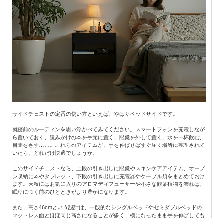
サイドチェストの定番の使い方といえば、やはりベッドサイドです。
就寝前のルーティンを思い浮かべてみてください。スマートフォンを充電しなが
ら置いておく、読みかけの本を手元に置く、眼鏡を外して置く、水を一杯飲む、
目薬をさす……。これらのアイテムが、手を伸ばせばすぐ届く場所に整理されて
いたら、どれだけ快適でしょうか。
このサイドチェストなら、上段の引き出しに眼鏡やスキンケアアイテム、オープ
ン収納に本やタブレット、下段の引き出しに充電器やケーブル類をまとめておけ
ます。天板にはお気に入りのアロマディフューザーや小さな観葉植物を飾れば、
眠りにつく前のひとときがより豊かになります。
また、高さ46cmという設計は、一般的なシングルベッドやセミダブルベッドの
マットレス面とほぼ同じ高さになることが多く、横になったまま手を伸ばしても