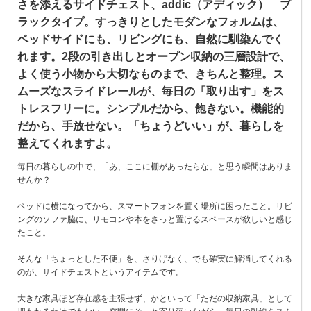
さを添えるサイドチェスト、addic（アディック） ブ
ラックタイプ。すっきりとしたモダンなフォルムは、
ベッドサイドにも、リビングにも、自然に馴染んでく
れます。2段の引き出しとオープン収納の三層設計で、
よく使う小物から大切なものまで、きちんと整理。ス
ムーズなスライドレールが、毎日の「取り出す」をス
トレスフリーに。シンプルだから、飽きない。機能的
だから、手放せない。「ちょうどいい」が、暮らしを
整えてくれますよ。
毎日の暮らしの中で、「あ、ここに棚があったらな」と思う瞬間はありま
せんか？
ベッドに横になってから、スマートフォンを置く場所に困ったこと。リビ
ングのソファ脇に、リモコンや本をさっと置けるスペースが欲しいと感じ
たこと。
そんな「ちょっとした不便」を、さりげなく、でも確実に解消してくれる
のが、サイドチェストというアイテムです。
大きな家具ほど存在感を主張せず、かといって「ただの収納家具」として