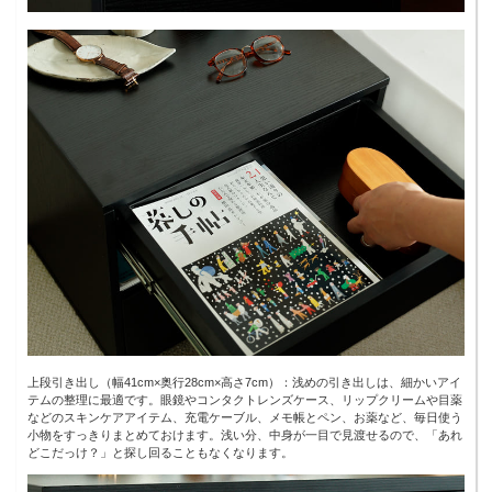
上段引き出し（幅41cm×奥行28cm×高さ7cm）：浅めの引き出しは、細かいアイ
テムの整理に最適です。眼鏡やコンタクトレンズケース、リップクリームや目薬
などのスキンケアアイテム、充電ケーブル、メモ帳とペン、お薬など、毎日使う
小物をすっきりまとめておけます。浅い分、中身が一目で見渡せるので、「あれ
どこだっけ？」と探し回ることもなくなります。