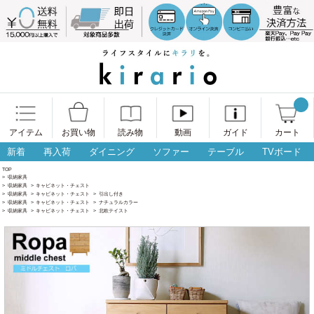
アイテム
お買い物
読み物
動画
ガイド
カート
新着
再入荷
ダイニング
ソファー
テーブル
TVボード
TOP
>
収納家具
>
収納家具
>
キャビネット・チェスト
>
収納家具
>
キャビネット・チェスト
>
引出し付き
>
収納家具
>
キャビネット・チェスト
>
ナチュラルカラー
>
収納家具
>
キャビネット・チェスト
>
北欧テイスト