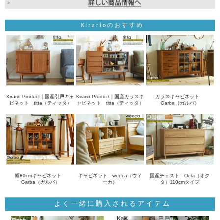
Kirarioのおすすめ
Kirario Product｜国産引戸キャ
Kirario Product｜国産ガラスキ
ガラスキャビネット
ビネット titta（ティッタ）
ャビネット titta（ティッタ）
Garba（ガルバ）
幅80cmキャビネット
キャビネット weeca（ウィ
国産チェスト Octa（オク
Garba（ガルバ）
ーカ）
タ）110cmタイプ
よく一緒に購入されるアイテム