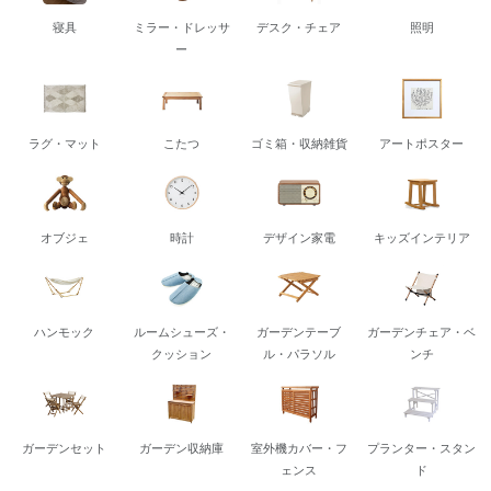
寝具
ミラー・ドレッサ
デスク・チェア
照明
ー
ラグ・マット
こたつ
ゴミ箱・収納雑貨
アートポスター
オブジェ
時計
デザイン家電
キッズインテリア
ハンモック
ルームシューズ・
ガーデンテーブ
ガーデンチェア・ベ
クッション
ル・パラソル
ンチ
ガーデンセット
ガーデン収納庫
室外機カバー・フ
プランター・スタン
ェンス
ド