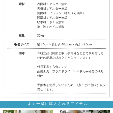
素材
表面材：アルダー無垢
天板材：アルダー無垢
側面材：フラッシュ構造（化粧紙）
脚部材：アルダー無垢
取手材：さくら無垢
塗 装：オイル塗装
重量
30kg
梱包サイズ
幅 84cm × 奥行き 46.5cm × 高さ 82.5cm
備考
※組立品（脚部と取っ手部分をねじで取り付ける
だけの簡単な組み立てとなっています）
付属工具：六角レンチ
必要工具：プラスドライバー※取っ手部分の取り
付け
天然木を使用しているため、1点ごとに色味が多少
異なります。
よく一緒に購入されるアイテム