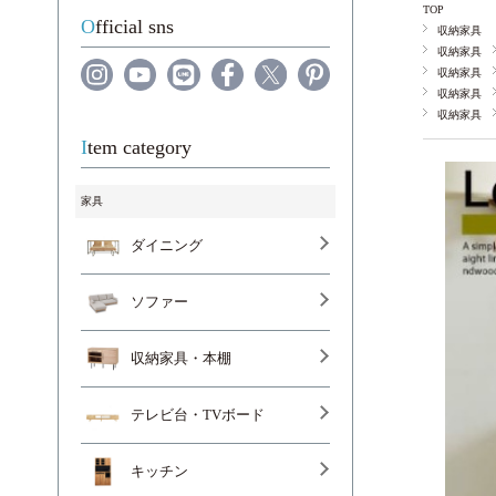
TOP
Official sns
収納家具
収納家具
収納家具
収納家具
収納家具
Item category
家具
ダイニング
ソファー
収納家具・本棚
テレビ台・TVボード
キッチン