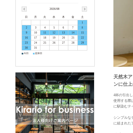
2026/08
日
月
火
水
木
金
土
1
2
3
4
5
6
7
8
9
10
11
12
13
14
15
16
17
18
19
20
21
22
23
24
25
26
27
28
29
30
31
■
■
今日
定休日
天然木ア
ンに仕上
4杯の引出
使用する際
に馴染むテ
シンプルな
に組まれた