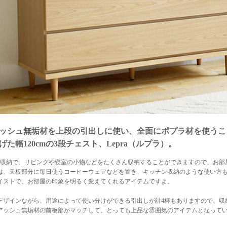
ッシュ無垢材を上段の引出しに使い、全面にポプラ材を使うこ
げた幅120cmの3段チェスト、Lepra（ルプラ）。
し収納で、リビングや寝室の小物などをたくさん収納することができますので、お部
は、天板部分に毎日使うコーヒーウェアなどを置き、キッチン収納のような使い方も
イストで、お部屋の印象を明るく変えてくれるアイテムですよ。
デザインながら、用途によって使い分けができる引出しが計4杯もありますので、収
アッシュ無垢材の前板部がマッチして、とっても上品な雰囲気のアイテムとなって