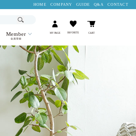
HOME
COMPANY
GUIDE
Q&A
CONTACT
Member
FAVORITE
MY PAGE
CART
会員登録