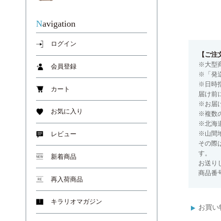
Navigation
ログイン
【ご注
※大型
会員登録
※「発
※日時
カート
届け前
※お届
お気に入り
※複数
※北海
※山間
レビュー
その際
す。
新着商品
お送り
商品番号
再入荷商品
キラリオマガジン
お買い