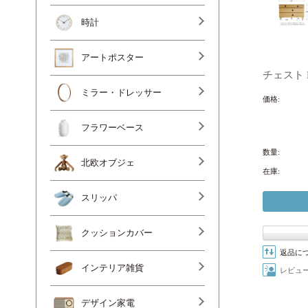
時計
アートポスター
チェスト 
ミラー・ドレッサー
価格:
フラワーベース
数量:
北欧オブジェ
在庫:
スリッパ
クッションカバー
返品に
インテリア雑貨
レビュ
デザイン家電