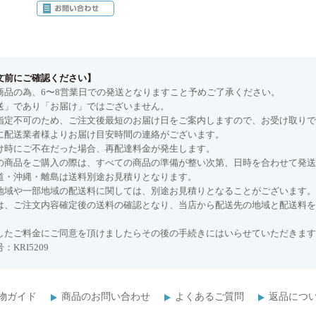
文前にご確認ください】
商品の為、6〜8営業日での発送となりますこと予めご了承ください。
送」であり「お届け」ではございません。
指定不可のため、ご注文後最短のお届け日をご案内しますので、お受け取りで
に配送業者様よりお届け目安時間の連絡がございます。
け時にご不在だった場合、再配達料金が発生します。
の商品をご購入の際は、すべての商品の準備が整い次第、日時を合わせて発送
道・沖縄・離島は送料別途お見積りとなります。
地域や一部地域の配送料に関しては、別途お見積りとなることがございます。
は、ご注文内容確定後の送料の確認となり、当店から配送先の地域と配送料を
したご料金にご同意を頂けましたらその後の手続きにはいらせていただきます
：KRI5209
物ガイド
商品のお問い合わせ
よくあるご質問
返品につ