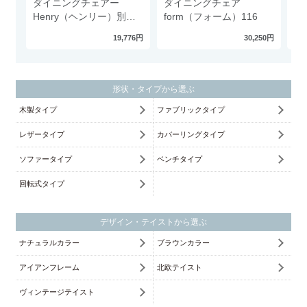
ダイニングチェアー
ダイニングチェア
回
Henry（ヘンリー）別注
form（フォーム）116
ア
カラー
ラ
19,776円
30,250円
形状・タイプから選ぶ
木製タイプ
ファブリックタイプ
レザータイプ
カバーリングタイプ
ソファータイプ
ベンチタイプ
回転式タイプ
デザイン・テイストから選ぶ
ナチュラルカラー
ブラウンカラー
アイアンフレーム
北欧テイスト
ヴィンテージテイスト