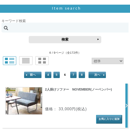
Item search
キーワード検索
6 / 9ページ
（全172件）
前へ
4
5
6
7
8
次へ
2人掛けソファー NOVEMBER(ノーベンバー)
価格： 33,000円(税込)