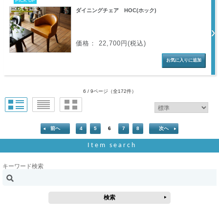
PICK UP
ダイニングチェア HOC(ホック)
価格： 22,700円(税込)
6 / 9ページ
（全172件）
前へ
4
5
6
7
8
次へ
Item search
キーワード検索