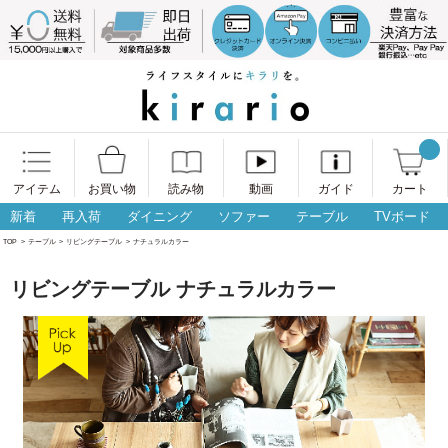
アイテム
お買い物
読み物
動画
ガイド
カート
新着
再入荷
ダイニング
ソファー
テーブル
TVボード
TOP
>
テーブル
>
リビングテーブル
>
ナチュラルカラー
リビングテーブル ナチュラルカラー