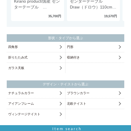
Kirario product/国産 セン
センターテーブル
リ
ターテーブル
Draw（ドロウ）110cmタ
L
LENO（レノ）
イプ
ト
35,700円
19,570円
形状・タイプから選ぶ
四角形
円形
折りたたみ式
収納付き
ガラス天板
デザイン・テイストから選ぶ
ナチュラルカラー
ブラウンカラー
アイアンフレーム
北欧テイスト
ヴィンテージテイスト
Item search