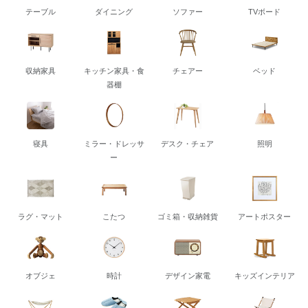
テーブル
ダイニング
ソファー
TVボード
収納家具
キッチン家具・食
チェアー
ベッド
器棚
寝具
ミラー・ドレッサ
デスク・チェア
照明
ー
ラグ・マット
こたつ
ゴミ箱・収納雑貨
アートポスター
オブジェ
時計
デザイン家電
キッズインテリア