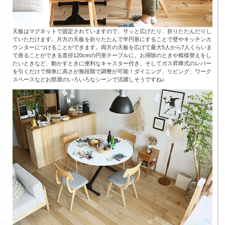
天板はマグネットで固定されていますので、サッと広げたり、折りたたんだりし
ていただけます。片方の天板を折りたたんで半円形にすることで壁やキッチンカ
ウンターにつけることができます。両方の天板を広げて最大5人から7人くらいま
で座ることができる直径120cmの円形テーブルに。お掃除のときや模様替えをし
たいときなど、動かすときに便利なキャスター付き。そしてガス昇降式のレバー
を引くだけで簡単に高さが無段階で調整が可能！ダイニング、リビング、ワーク
スペースなどお部屋のいろいろなシーンで活躍しそうですね♪