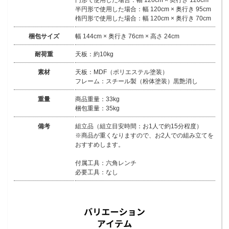
円形で使用した場合：幅 120cm × 奥行き 120cm
半円形で使用した場合：幅 120cm × 奥行き 95cm
楕円形で使用した場合：幅 120cm × 奥行き 70cm
梱包サイズ
幅 144cm × 奥行き 76cm × 高さ 24cm
耐荷重
天板：約10kg
素材
天板：MDF（ポリエステル塗装）
フレーム：スチール製（粉体塗装）黒艶消し
重量
商品重量：33kg
梱包重量：35kg
備考
組立品（組立目安時間：お1人で約15分程度）
※商品が重くなりますので、お2人での組み立てを
おすすめします。
付属工具：六角レンチ
必要工具：なし