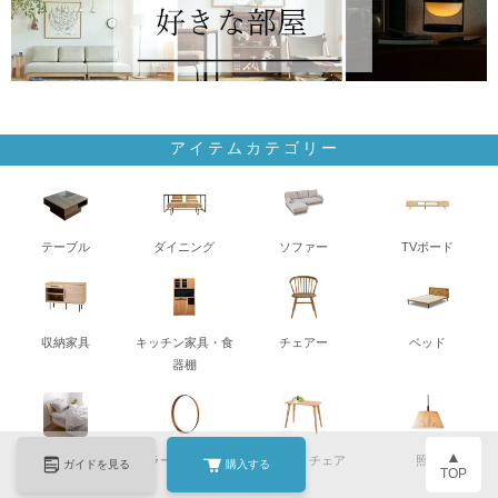
アイテムカテゴリー
テーブル
ダイニング
ソファー
TVボード
収納家具
キッチン家具・食
チェアー
ベッド
器棚
▲
寝具
ミラー・ドレッサ
デスク・チェア
照明
ガイドを見る
購入する
TOP
ー