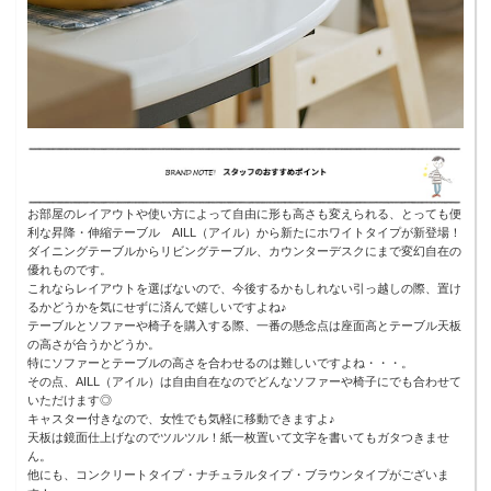
お部屋のレイアウトや使い方によって自由に形も高さも変えられる、とっても便
利な昇降・伸縮テーブル AILL（アイル）から新たにホワイトタイプが新登場！
ダイニングテーブルからリビングテーブル、カウンターデスクにまで変幻自在の
優れものです。
これならレイアウトを選ばないので、今後するかもしれない引っ越しの際、置け
るかどうかを気にせずに済んで嬉しいですよね♪
テーブルとソファーや椅子を購入する際、一番の懸念点は座面高とテーブル天板
の高さが合うかどうか。
特にソファーとテーブルの高さを合わせるのは難しいですよね・・・。
その点、AILL（アイル）は自由自在なのでどんなソファーや椅子にでも合わせて
いただけます◎
キャスター付きなので、女性でも気軽に移動できますよ♪
天板は鏡面仕上げなのでツルツル！紙一枚置いて文字を書いてもガタつきませ
ん。
他にも、コンクリートタイプ・ナチュラルタイプ・ブラウンタイプがございま