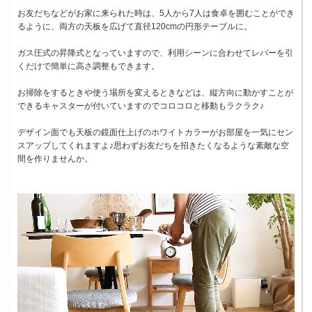
お友だちなどがお家に来られた時は、5人から7人は食卓を囲むことができ
るように、両方の天板を広げて直径120cmの円形テーブルに。
ガス圧式の昇降式となっていますので、利用シーンに合わせてレバーを引
くだけで簡単に高さ調整もできます。
お掃除をするときや使う場所を変えるときなどは、縦方向に動かすことが
できるキャスターが付いていますのでコロコロと移動もラクラク♪
デザイン面でも天板の鏡面仕上げのホワイトカラーがお部屋を一気にセン
スアップしてくれますよ♪思わずお友だちを招きたくなるような素敵な空
間を作りませんか。