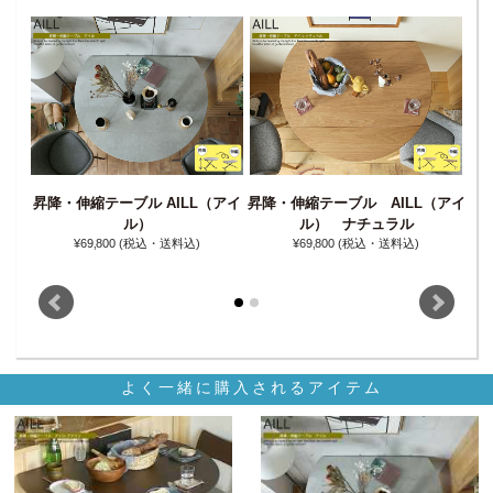
昇降・伸縮テーブル AILL（アイ
昇降・伸縮テーブル AILL（アイ
昇降
（アイ
ル）
ル） ナチュラル
¥69‚800
(税込・送料込)
¥69‚800
(税込・送料込)
よく一緒に購入されるアイテム