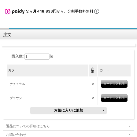
なら
月々18,833円
から。分割手数料無料
注文
購入数:
個
在
カラー
カート
庫
○
ナチュラル
○
ブラウン
返品についての詳細はこちら
お問い合わせ