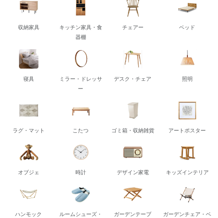
収納家具
キッチン家具・食
チェアー
ベッド
器棚
寝具
ミラー・ドレッサ
デスク・チェア
照明
ー
ラグ・マット
こたつ
ゴミ箱・収納雑貨
アートポスター
オブジェ
時計
デザイン家電
キッズインテリア
ハンモック
ルームシューズ・
ガーデンテーブ
ガーデンチェア・ベ