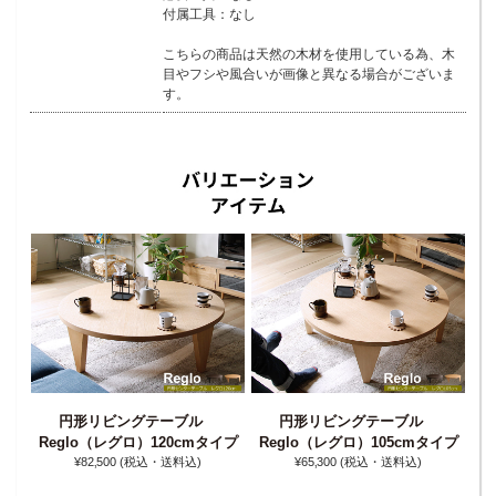
付属工具：なし
こちらの商品は天然の木材を使用している為、木
目やフシや風合いが画像と異なる場合がございま
す。
円形リビングテーブル
円形リビングテーブル
Reglo（レグロ）120cmタイプ
Reglo（レグロ）105cmタイプ
R
イプ
¥82‚500
(税込・送料込)
¥65‚300
(税込・送料込)