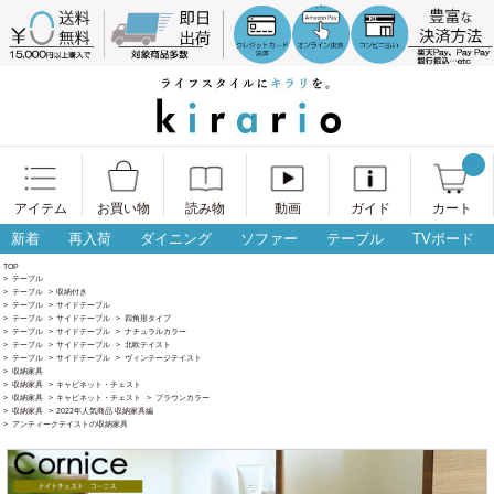
アイテム
お買い物
読み物
動画
ガイド
カート
新着
再入荷
ダイニング
ソファー
テーブル
TVボード
TOP
>
テーブル
>
テーブル
>
収納付き
>
テーブル
>
サイドテーブル
>
テーブル
>
サイドテーブル
>
四角形タイプ
>
テーブル
>
サイドテーブル
>
ナチュラルカラー
>
テーブル
>
サイドテーブル
>
北欧テイスト
>
テーブル
>
サイドテーブル
>
ヴィンテージテイスト
>
収納家具
>
収納家具
>
キャビネット・チェスト
>
収納家具
>
キャビネット・チェスト
>
ブラウンカラー
>
収納家具
>
2022年人気商品 収納家具編
>
アンティークテイストの収納家具