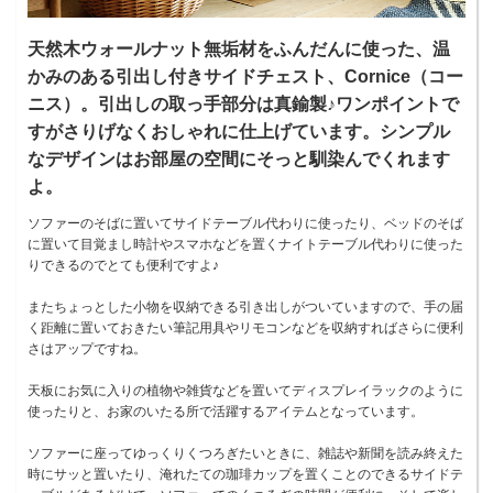
天然木ウォールナット無垢材をふんだんに使った、温
かみのある引出し付きサイドチェスト、Cornice（コー
ニス）。引出しの取っ手部分は真鍮製♪ワンポイントで
すがさりげなくおしゃれに仕上げています。シンプル
なデザインはお部屋の空間にそっと馴染んでくれます
よ。
ソファーのそばに置いてサイドテーブル代わりに使ったり、ベッドのそば
に置いて目覚まし時計やスマホなどを置くナイトテーブル代わりに使った
りできるのでとても便利ですよ♪
またちょっとした小物を収納できる引き出しがついていますので、手の届
く距離に置いておきたい筆記用具やリモコンなどを収納すればさらに便利
さはアップですね。
天板にお気に入りの植物や雑貨などを置いてディスプレイラックのように
使ったりと、お家のいたる所で活躍するアイテムとなっています。
ソファーに座ってゆっくりくつろぎたいときに、雑誌や新聞を読み終えた
時にサッと置いたり、淹れたての珈琲カップを置くことのできるサイドテ