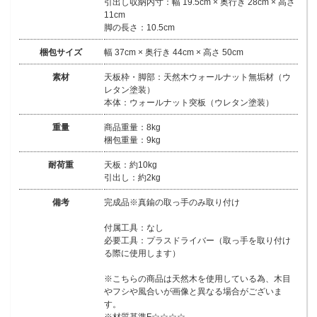
引出し収納内寸：幅 19.5cm × 奥行き 28cm × 高さ
11cm
脚の長さ：10.5cm
梱包サイズ
幅 37cm × 奥行き 44cm × 高さ 50cm
素材
天板枠・脚部：天然木ウォールナット無垢材（ウ
レタン塗装）
本体：ウォールナット突板（ウレタン塗装）
重量
商品重量：8kg
梱包重量：9kg
耐荷重
天板：約10kg
引出し：約2kg
備考
完成品※真鍮の取っ手のみ取り付け
付属工具：なし
必要工具：プラスドライバー（取っ手を取り付け
る際に使用します）
※こちらの商品は天然木を使用している為、木目
やフシや風合いが画像と異なる場合がございま
す。
※材質基準F☆☆☆☆