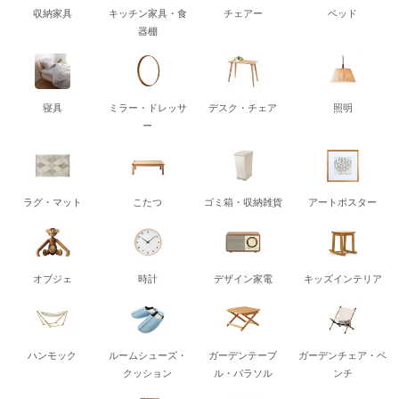
収納家具
キッチン家具・食
チェアー
ベッド
器棚
寝具
ミラー・ドレッサ
デスク・チェア
照明
ー
ラグ・マット
こたつ
ゴミ箱・収納雑貨
アートポスター
オブジェ
時計
デザイン家電
キッズインテリア
ハンモック
ルームシューズ・
ガーデンテーブ
ガーデンチェア・ベ
クッション
ル・パラソル
ンチ