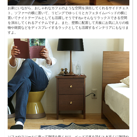
お家にいながら、おしゃれなカフェのような空間を演出してくれるサイドチェス
ト。ソファーの横に置いて、リビングでゆっくりとカフェタイム♪ベッドの横に
置いてナイトテーブルとしても活躍しそうですね♪そんなリラックスできる空間
を演出してくれるアイテムですよ。また、壁際に配置して天板にお気に入りの植
物や雑貨などをディスプレイするラックとしても活躍するインテリアにもなりま
すよ。
ソファやスツールに座って珈琲を飲んだり、ベッドで本を読むとき近くに珈琲や