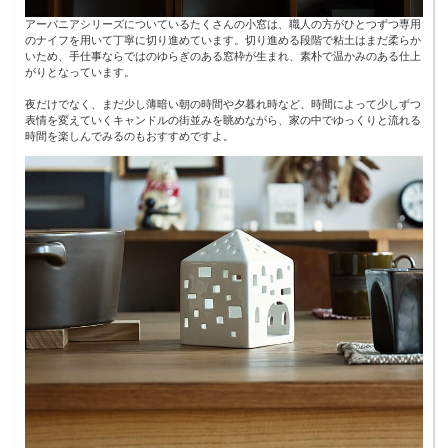
アーバニアシリーズについているたくさんの小窓は、職人の方がひとつずつ専用
のナイフを用いて丁寧に切り進めています。切り進める段階で粘土はまだ柔らか
いため、手仕事ならではのゆらぎのある窓枠が生まれ、素朴で温かみのある仕上
がりとなっています。
夜だけでなく、まだ少し薄暗い朝の時間や夕暮れ時など、時間によって少しずつ
表情を変えていくキャンドルの街並みを眺めながら、家の中でゆっくりと流れる
時間を楽しんでみるのもおすすめですよ。