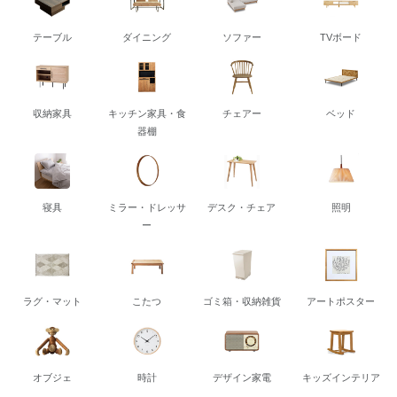
テーブル
ダイニング
ソファー
TVボード
収納家具
キッチン家具・食
チェアー
ベッド
器棚
寝具
ミラー・ドレッサ
デスク・チェア
照明
ー
ラグ・マット
こたつ
ゴミ箱・収納雑貨
アートポスター
オブジェ
時計
デザイン家電
キッズインテリア