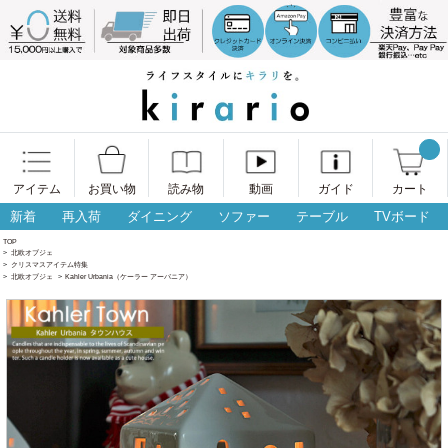
アイテム
お買い物
読み物
動画
ガイド
カート
新着
再入荷
ダイニング
ソファー
テーブル
TVボード
TOP
>
北欧オブジェ
>
クリスマスアイテム特集
>
北欧オブジェ
>
Kahler Urbania（ケーラー アーバニア）