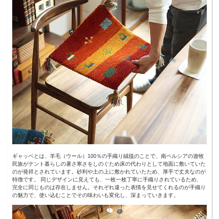
ギャッベとは、羊毛（ウール）100％の手織り絨毯のことで、南ペルシアの遊牧
民族がテント暮らしの暑さ寒さをしのぐため床の代わりとして地面に敷いていた
のが発祥とされています。砂利や土の上に敷かれていたため、厚手で丈夫なのが
特徴です。 同じデザインに見えても、一枚一枚丁寧に手織りされているため、
完全に同じものは存在しません。それぞれ違った表情を見せてくれるのが手織り
の魅力で、使い込むことでその味わいも変化し、深まっていきます。