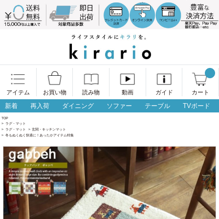
アイテム
お買い物
読み物
動画
ガイド
カート
新着
再入荷
ダイニング
ソファー
テーブル
TVボード
TOP
>
ラグ・マット
>
ラグ・マット
>
玄関・キッチンマット
>
冬もぬくぬく快適に！あったかアイテム特集