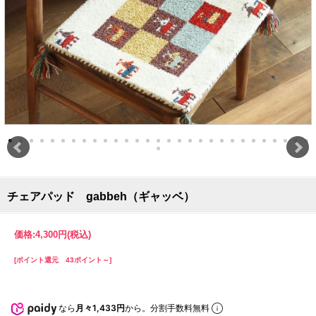
チェアパッド gabbeh（ギャッベ）
価格:
4,300円
(税込)
[ポイント還元 43ポイント～]
なら
月々1,433円
から。分割手数料無料