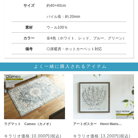
サイズ
約40×40cm
パイル長：約 20mm
素材
ウ－ル100％
カラー
全4色（ホワイト、レッド、ブルー、グリーン）
備考
◎床暖房・ホットカーペット対応
よく一緒に購入されるアイテム
ラグマット Cameo（カメオ）
アートポスター Henri Matis…
キラリオ価格:10,000円(税込)
キラリオ価格:13,200円(税込)