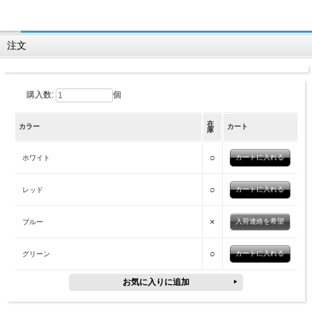
注文
購入数:
個
在
カラー
カート
庫
○
ホワイト
○
レッド
×
入荷連絡を希望
ブルー
○
グリーン