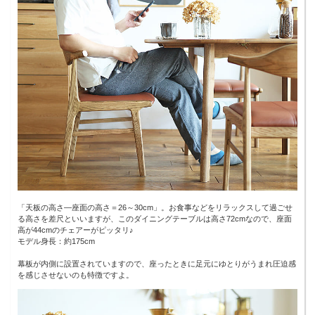
「天板の高さ―座面の高さ＝26～30cm」。お食事などをリラックスして過ごせ
る高さを差尺といいますが、このダイニングテーブルは高さ72cmなので、座面
高が44cmのチェアーがピッタリ♪
モデル身長：約175cm
幕板が内側に設置されていますので、座ったときに足元にゆとりがうまれ圧迫感
を感じさせないのも特徴ですよ。