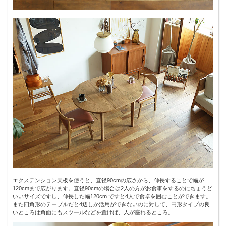
エクステンション天板を使うと、直径90cmの広さから、伸長することで幅が
120cmまで広がります。直径90cmの場合は2人の方がお食事をするのにちょうど
いいサイズですし、伸長した幅120cm ですと4人で食卓を囲むことができます。
また四角形のテーブルだと4辺しか活用ができないのに対して、円形タイプの良
いところは角面にもスツールなどを置けば、人が座れるところ。