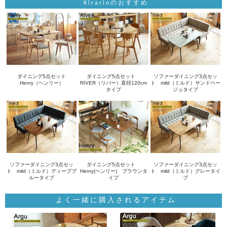
Kirarioのおすすめ
ダイニング5点セット
ダイニング5点セット
ソファーダイニング3点セッ
Henry（ヘンリー）
RIVER（リバー）直径120cm
ト mild（ミルド）サンドベー
タイプ
ジュタイプ
ソファーダイニング3点セッ
ダイニング5点セット
ソファーダイニング3点セッ
ト mild（ミルド）ディープブ
Henry(ヘンリー) ブラウンタ
ト mild（ミルド）グレータイ
ルータイプ
イプ
プ
よく一緒に購入されるアイテム