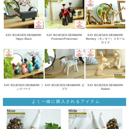
KAY BOJESEN DENMARK
KAY BOJESEN DENMARK
KAY BOJESEN DENMARK
Hippo Black
Postman/Policeman
Monkey（モンキー）スモール
サイズ
KAY BOJESEN DENMARK ソ
KAY BOJESEN DENMARK ゼ
KAY BOJESEN DENMARK
ングバード
ブラ
Rabbit
よく一緒に購入されるアイテム