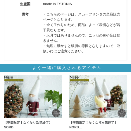
生産国
made in ESTONIA
備考
・こちらのページは、スカーフサンタの単品販売
ページとなります。
・全て手作りのため、商品によって表情などが若
干異なります。
・玩具ではありませんので、ニッセの腕や足は動
きません。
・無理に動かすと破損の原因となりますので、取
扱いにはご注意ください。
よく一緒に購入されるアイテム
【季節限定！なくなり次第終了】
【季節限定！なくなり次第終了】
NORD…
NORD…