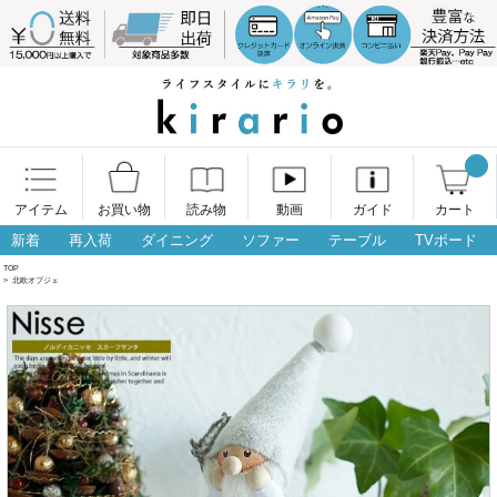
アイテム
お買い物
読み物
動画
ガイド
カート
新着
再入荷
ダイニング
ソファー
テーブル
TVボード
TOP
>
北欧オブジェ