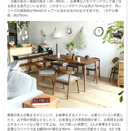
「天板の高さ―座面の高さ＝26～30cm」。お食事などをリラックスして過ごせ
る高さを差尺といいますが、このダイニングテーブルは高さ72cmなので、同シ
リーズの座面高が43cmのチェアーと合わせるのがおすすめです。（モデル身
長：約175cm）
家族や友人が集まるダイニング。お食事をするイメージ、お家でパソコン作業し
たり、お子様が宿題などをしたり、お友達などの来客頻度が多く、お客様をお迎
えするイメージなど様々ですよね。 4人で座った状態で、1人が食事をするのに
必要なスペースである幅60cm×奥行き40cm。 150cmの天板サイズは、4人で使