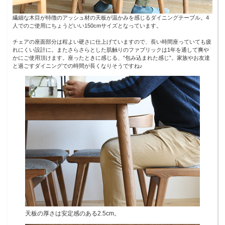
繊細な木目が特徴のアッシュ材の天板が温かみを感じるダイニングテーブル。4
人でのご使用にちょうどいい150cmサイズとなっています。
チェアの座面部分は程よい硬さに仕上げていますので、長い時間座っていても疲
れにくい設計に。またさらさらとした肌触りのファブリックは1年を通して爽や
かにご使用頂けます。座ったときに感じる、“包み込まれた感じ”。家族やお友達
と過ごすダイニングでの時間が長くなりそうですね♪
天板の厚さは安定感のある2.5cm。