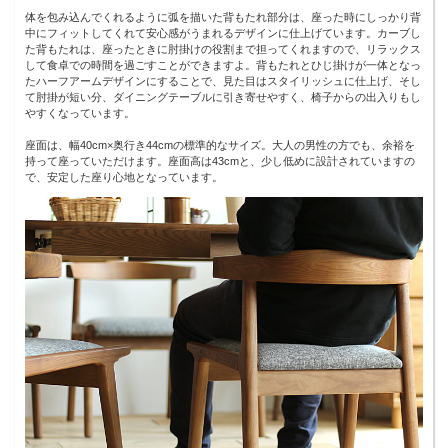
体を包み込んでくれるように弧を描いた背もたれ部分は、座った時にしっかり背
中にフィットしてくれて安心感がうまれるデザインに仕上げています。カーブし
た背もたれは、座ったときに肘掛けの役割まで担ってくれますので、リラックス
して食卓での時間を過ごすことができますよ。背もたれとひじ掛けが一体となっ
たハーフアームデザインにすることで、見た目はスタイリッシュに仕上げ、そし
て肘掛が短い分、ダイニングテーブルに引き寄せやすく、椅子からの出入りもし
やすくなっています。
座面は、幅40cm×奥行き44cmの標準的なサイズ。大人の男性の方でも、余裕を
持って座っていただけます。座面高は43cmと、少し低めに設計されていますの
で、安定した座り心地となっています。