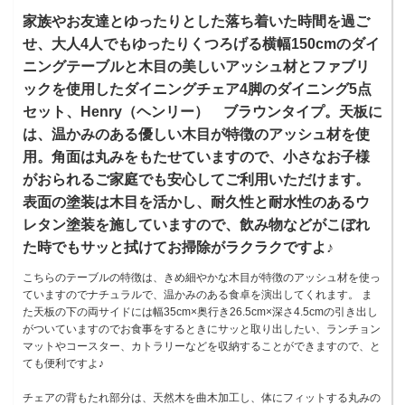
家族やお友達とゆったりとした落ち着いた時間を過ご
せ、大人4人でもゆったりくつろげる横幅150cmのダイ
ニングテーブルと木目の美しいアッシュ材とファブリ
ックを使用したダイニングチェア4脚のダイニング5点
セット、Henry（ヘンリー） ブラウンタイプ。天板に
は、温かみのある優しい木目が特徴のアッシュ材を使
用。角面は丸みをもたせていますので、小さなお子様
がおられるご家庭でも安心してご利用いただけます。
表面の塗装は木目を活かし、耐久性と耐水性のあるウ
レタン塗装を施していますので、飲み物などがこぼれ
た時でもサッと拭けてお掃除がラクラクですよ♪
こちらのテーブルの特徴は、きめ細やかな木目が特徴のアッシュ材を使っ
ていますのでナチュラルで、温かみのある食卓を演出してくれます。 ま
た天板の下の両サイドには幅35cm×奥行き26.5cm×深さ4.5cmの引き出し
がついていますのでお食事をするときにサッと取り出したい、ランチョン
マットやコースター、カトラリーなどを収納することができますので、と
ても便利ですよ♪
チェアの背もたれ部分は、天然木を曲木加工し、体にフィットする丸みの