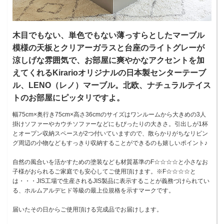
木目でもない、単色でもない薄っすらとしたマーブル
模様の天板とクリアーガラスと台座のライトグレーが
涼しげな雰囲気で、お部屋に爽やかなアクセントを加
えてくれるKirarioオリジナルの日本製センターテーブ
ル、LENO（レノ）マーブル。北欧、ナチュラルテイス
トのお部屋にピッタリですよ。
幅75cm×奥行き75cm×高さ36cmのサイズはワンルームから大きめの3人
掛けソファーやカウチソファーなどにもぴったりの大きさ。引出しが1杯
とオープン収納スペースが2つ付いていますので、散らかりがちなリビン
グ周辺の小物などもすっきり収納することができるのも嬉しいポイント♪
自然の風合いを活かすための塗装なども材質基準のF☆☆☆☆と小さなお
子様がおられるご家庭でも安心してご使用頂けます。※F☆☆☆☆と
は・・・JIS工場で生産されるJIS製品に表示することが義務づけられてい
る、ホルムアルデヒド等級の最上位規格を示すマークです。
届いたその日からご使用頂ける完成品でお届けします。