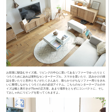
お部屋に馴染むサイズ感。リビングの中心に置いてあるソファーでゆったりとく
つろぐためにあれば便利なセンターテーブル。スマホを置いたり、読みかけの雑
誌を置いたりと意外とモノがたくさんあり、散らかりがちなソファー周りをきれ
いに整理しながらくつろぐための必須アイテム。こちらのセンターテーブルのサ
イズは幅と奥行きが75cmの正方形。あまり場所をとらずにコンパクトに、そし
ておしゃれにリビングを彩ってくれますよ。