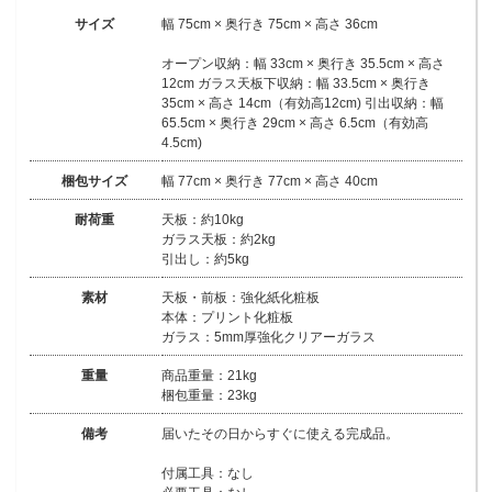
サイズ
幅 75cm × 奥行き 75cm × 高さ 36cm
オープン収納：幅 33cm × 奥行き 35.5cm × 高さ
12cm ガラス天板下収納：幅 33.5cm × 奥行き
35cm × 高さ 14cm（有効高12cm) 引出収納：幅
65.5cm × 奥行き 29cm × 高さ 6.5cm（有効高
4.5cm)
梱包サイズ
幅 77cm × 奥行き 77cm × 高さ 40cm
耐荷重
天板：約10kg
ガラス天板：約2kg
引出し：約5kg
素材
天板・前板：強化紙化粧板
本体：プリント化粧板
ガラス：5mm厚強化クリアーガラス
重量
商品重量：21kg
梱包重量：23kg
備考
届いたその日からすぐに使える完成品。
付属工具：なし