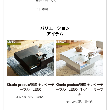
必要工具：なし
※日本製
Kirario product/国産 センターテ
Kirario product/国産 センターテ
Ki
ターテ
ーブル LENO
ーブル LENO（レノ） マーブ
ー
チュ
ル
¥35‚700
(税込・送料込)
¥35‚700
(税込・送料込)