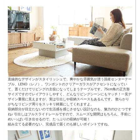
直線的なデザインがスタイリッシュで、爽やかな雰囲気が漂う国産センターテー
ブル、LENO（レノ）。ワンポントのクリアーガラスがアクセントになってい
て、置くだけでリビングの主役になってしまうテーブルです。75cm角の正方形
サイズですのでレイアウトしやすく、どんなリビングシーンにもマッチ！一見デ
ザイン重視に見えますが、実は引出しや収納スペースもあるんです。 散らかり
がちなリビング周りをスッキリ綺麗にしてくれますよ。
収納部分が目立たないので生活感を感じさせない設計なのも、魅力のひとつです
ね♪ 引出しはフルスライドレールですので、スムーズな開閉はもちろん、手前に
めいっぱい引き出せるので、たっぷりの収納が可能！
組み立てる必要のない、完成品で届くのも嬉しいポイントですね。