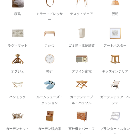
寝具
ミラー・ドレッサ
デスク・チェア
照明
ー
ラグ・マット
こたつ
ゴミ箱・収納雑貨
アートポスター
オブジェ
時計
デザイン家電
キッズインテリア
ハンモック
ルームシューズ・
ガーデンテーブ
ガーデンチェア・ベ
クッション
ル・パラソル
ンチ
ガーデンセット
ガーデン収納庫
室外機カバー・フ
プランター・スタン