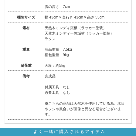
脚の高さ：7cm
梱包サイズ
幅 43cm × 奥行き 43cm × 高さ 55cm
素材
天然木ミンディ突板（ラッカー塗装）
天然木ミンディー無垢材（ラッカー塗装）
ラタン
重量
商品重量：7.5kg
梱包重量：9kg
耐荷重
天板：約5kg
備考
完成品
付属工具：なし
必要工具：なし
※こちらの商品は天然木を使用している為、木目
やフシや風合いが画像と異なる場合がございま
す。
よく一緒に購入されるアイテム