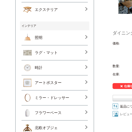
エクステリア
インテリア
ダイニング
照明
価格:
ラグ・マット
数量:
時計
在庫:
アートポスター
ミラー・ドレッサー
返品に
フラワーベース
レビュ
北欧オブジェ