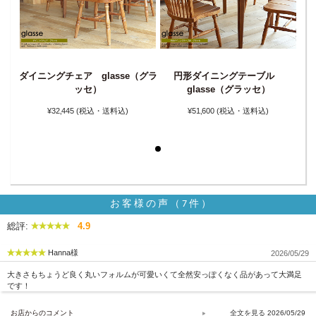
ダイニングチェア glasse（グラ
円形ダイニングテーブル
ダイ
ル
ッセ）
glasse（グラッセ）
¥32‚445
(税込・送料込)
¥51‚600
(税込・送料込)
お客様の声（7件）
総評:
4.9
Hanna様
2026/05/29
大きさもちょうど良く丸いフォルムが可愛いくて全然安っぽくなく品があって大満足
です！
お店からのコメント
2026/05/29