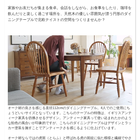
家族やお友だちが集まる食卓。会話をしながら、お食事をしたり、珈琲を
飲んだりと楽しく過ごす場所を、天然木の優しい雰囲気が漂う円形のダイ
ニングテーブルで北欧テイストの空間をつくりませんか？
オーク材の良さを感じる直径112cmのダイニングテーブル。4人でのご使用にち
ょうどいいサイズとなっています。こちらのテーブルの特徴は、イギリスアンテ
ィーク家具を彷彿させるデザイン。アンティーク家具って使い込まれたかのよう
な飴色の風合いが印象的ですが、こちらのダイニングテーブルはデザインとラッ
カー塗装を施すことでアンティークさを感じるように仕上げています。
オーク材ならではの虎斑（とらふ）と呼ばれる虎の斑紋に似た模様と繊細でやさ