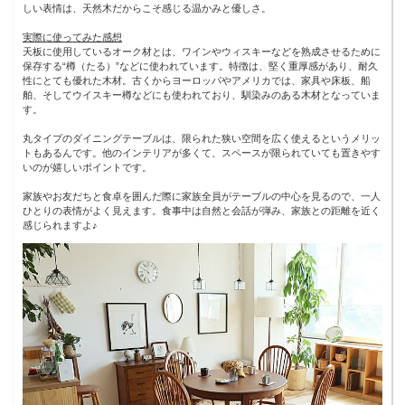
しい表情は、天然木だからこそ感じる温かみと優しさ。
実際に使ってみた感想
天板に使用しているオーク材とは、ワインやウィスキーなどを熟成させるために
保存する“樽（たる）”などに使われています。特徴は、堅く重厚感があり、耐久
性にとても優れた木材。古くからヨーロッパやアメリカでは、家具や床板、船
舶、そしてウイスキー樽などにも使われており、馴染みのある木材となっていま
す。
丸タイプのダイニングテーブルは、限られた狭い空間を広く使えるというメリッ
トもあるんです。他のインテリアが多くて、スペースが限られていても置きやす
いのが嬉しいポイントです。
家族やお友だちと食卓を囲んだ際に家族全員がテーブルの中心を見るので、一人
ひとりの表情がよく見えます。食事中は自然と会話が弾み、家族との距離を近く
感じられますよ♪