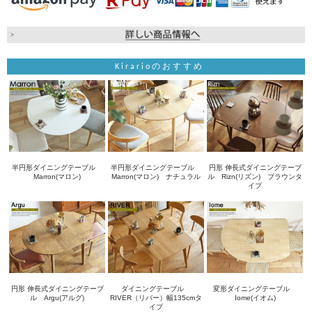
Kirarioのおすすめ
半円形ダイニングテーブル
半円形ダイニングテーブル
円形 伸長式ダイニングテーブ
Marron(マロン)
Marron(マロン) ナチュラル
ル Rizn(リズン) ブラウンタ
イプ
円形 伸長式ダイニングテーブ
ダイニングテーブル
変形ダイニングテーブル
ル Argu(アルグ)
RIVER（リバー）幅135cmタ
Iome(イオム)
イプ