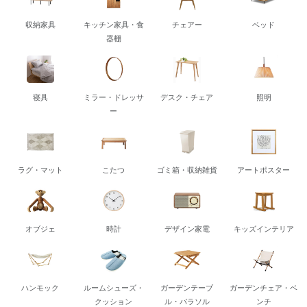
収納家具
キッチン家具・食
チェアー
ベッド
器棚
寝具
ミラー・ドレッサ
デスク・チェア
照明
ー
ラグ・マット
こたつ
ゴミ箱・収納雑貨
アートポスター
オブジェ
時計
デザイン家電
キッズインテリア
ハンモック
ルームシューズ・
ガーデンテーブ
ガーデンチェア・ベ
クッション
ル・パラソル
ンチ