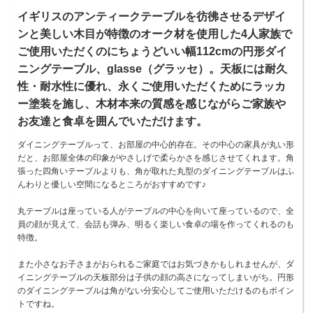
イギリスのアンティークテーブルを彷彿させるデザイ
ンと美しい木目が特徴のオーク材を使用した4人家族で
ご使用いただくのにちょうどいい幅112cmの円形ダイ
ニングテーブル、glasse（グラッセ）。天板には耐久
性・耐水性に優れ、永くご使用いただくためにラッカ
ー塗装を施し、木材本来の質感を感じながらご家族や
お友達と食卓を囲んでいただけます。
ダイニングテーブルって、お部屋の中心的存在。その中心の家具が丸い形
だと、お部屋全体の印象がやさしげで柔らかさを感じさせてくれます。角
張った四角いテーブルよりも、角が取れた丸型のダイニングテーブルはふ
んわりと優しい空間になるところがおすすめです♪
丸テーブルは座っている人がテーブルの中心を向いて座っているので、全
員の顔が見えて、会話も弾み、明るく楽しい食卓の場を作ってくれるのも
特徴。
また小さなお子さまがおられるご家庭ではお気づきかもしれませんが、ダ
イニングテーブルの天板部分は子供の顔の高さになってしまいがち。円形
のダイニングテーブルは角がない分安心してご使用いただけるのもポイン
トですね。