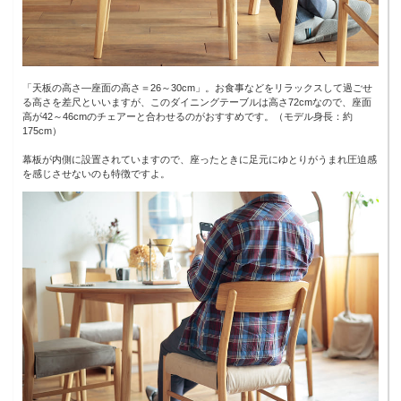
「天板の高さ―座面の高さ＝26～30cm」。お食事などをリラックスして過ごせ
る高さを差尺といいますが、このダイニングテーブルは高さ72cmなので、座面
高が42～46cmのチェアーと合わせるのがおすすめです。（モデル身長：約
175cm）
幕板が内側に設置されていますので、座ったときに足元にゆとりがうまれ圧迫感
を感じさせないのも特徴ですよ。