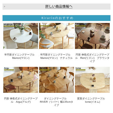
Kirarioのおすすめ
半円形ダイニングテーブル
半円形ダイニングテーブル
円形 伸長式ダイニングテーブ
Marron(マロン)
Marron(マロン) ナチュラル
ル Rizn(リズン) ブラウンタ
イプ
円形 伸長式ダイニングテーブ
ダイニングテーブル
変形ダイニングテーブル
ル Argu(アルグ)
RIVER（リバー）幅135cmタ
Iome(イオム)
イプ