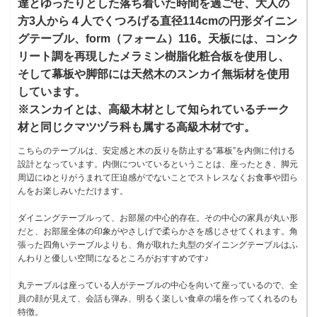
達とゆったりとした落ち着いた時間を過ごせ、大人の
方3人から４人でくつろげる直径114cmの円形ダイニン
グテーブル、form（フォーム）116。天板には、コンク
リート調を再現したメラミン樹脂化粧合板を使用し、
そして幕板や脚部には天然木のスンカイ無垢材を使用
しています。
※スンカイとは、高級木材として知られているチーク
材と同じクマツヅラ科も属する高級木材です。
こちらのテーブルは、安定感と木の反りを防止する“幕板”を内側に付ける
設計となっています。内側についているということは、座ったとき、脚元
周辺にゆとりがうまれて圧迫感がでないことでストレスなくお食事や団ら
んをお楽しみいただけます。
ダイニングテーブルって、お部屋の中心的存在。その中心の家具が丸い形
だと、お部屋全体の印象がやさしげで柔らかさを感じさせてくれます。角
張った四角いテーブルよりも、角が取れた丸型のダイニングテーブルはふ
んわりと優しい空間になるところがおすすめです♪
丸テーブルは座っている人がテーブルの中心を向いて座っているので、全
員の顔が見えて、会話も弾み、明るく楽しい食卓の場を作ってくれるのも
特徴。