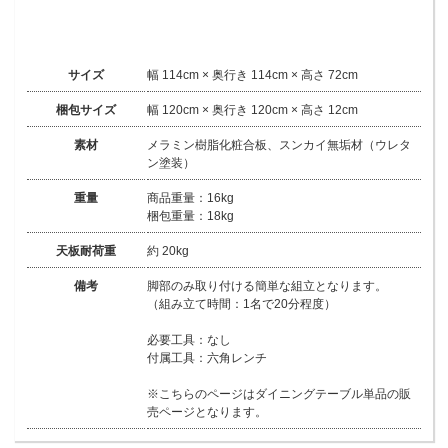
サイズ
幅 114cm × 奥行き 114cm × 高さ 72cm
梱包サイズ
幅 120cm × 奥行き 120cm × 高さ 12cm
素材
メラミン樹脂化粧合板、スンカイ無垢材（ウレタ
ン塗装）
重量
商品重量：16kg
梱包重量：18kg
天板耐荷重
約 20kg
備考
脚部のみ取り付ける簡単な組立となります。
（組み立て時間：1名で20分程度）
必要工具：なし
付属工具：六角レンチ
※こちらのページはダイニングテーブル単品の販
売ページとなります。