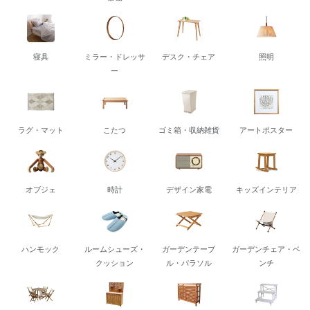
寝具
ミラー・ドレッサ
デスク・チェア
照明
ー
ラグ・マット
こたつ
ゴミ箱・収納雑貨
アートポスター
オブジェ
時計
デザイン家電
キッズインテリア
ハンモック
ルームシューズ・
ガーデンテーブ
ガーデンチェア・ベ
クッション
ル・パラソル
ンチ