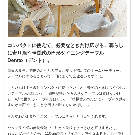
コンパクトに使えて、必要なときだけ広がる。暮らし
に寄り添う伸長式の円形ダイニングテーブル、
Dentto（デント）。
毎日の食事、週末のおうちカフェ、友人を招いてのホームパーティー。
テーブルに求めることって、日によって全然違いますよね。
「ふだんはすっきりコンパクトに使いたいけど、来客のときはもう少し広
いテーブルがほしい」 「部屋が狭いから大きなテーブルは置けないけ
ど、4人で囲めるテーブルがほしい」 「模様替えのたびにテーブルを動か
すのが大変で、もっと小回りの利くものがほしい」
そんなわがままを、このテーブルはさらりと叶えてくれます。
バタフライ式の伸長機能で、片方の天板をさっとひと折りするだけ。
92.5cmの半円形から、110cmの円形サイズへ。特別な工具も、力仕事も