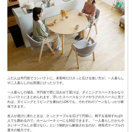
ふだんは半円形でコンパクトに。来客時だけさっと広げる使い方が、一人暮らし
や二人暮らしのお部屋にぴったりです。
一人暮らしの場合、半円形で壁に沿わせて置けば、ダイニングスペースをかなり
コンパクトにまとめられます。浮いたスペースをソファやラグのスペースに充て
れば、ダイニングとリビングを兼ねたLDKでも、それぞれのゾーンをしっかり確
保できます。
友人が遊びに来たときは、さっとテーブルを広げて円形に。椅子を追加すれば4
人でも囲めるので、ホームパーティーにも対応できます。「一人暮らしだから小
さいテーブルしか置けない」という制約から解放されるのが、伸長式テーブルの
最大の魅力です。