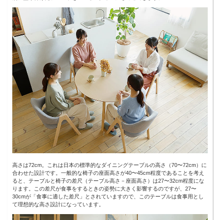
高さは72cm。これは日本の標準的なダイニングテーブルの高さ（70〜72cm）に
合わせた設計です。一般的な椅子の座面高さが40〜45cm程度であることを考え
ると、テーブルと椅子の差尺（テーブル高さ－座面高さ）は27〜32cm程度にな
ります。この差尺が食事をするときの姿勢に大きく影響するのですが、27〜
30cmが「食事に適した差尺」とされていますので、このテーブルは食事用とし
て理想的な高さ設計になっています。