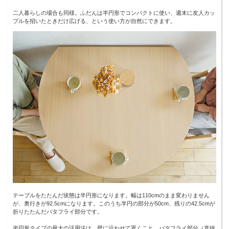
二人暮らしの場合も同様。ふだんは半円形でコンパクトに使い、週末に友人カッ
プルを招いたときだけ広げる、という使い方が自然にできます。
テーブルをたたんだ状態は半円形になります。幅は110cmのまま変わりません
が、奥行きが92.5cmになります。このうち半円の部分が50cm、残りの42.5cmが
折りたたんだバタフライ部分です。
半円形タイプの最大の活用法は、壁に沿わせて置くこと。バタフライ部分（直線