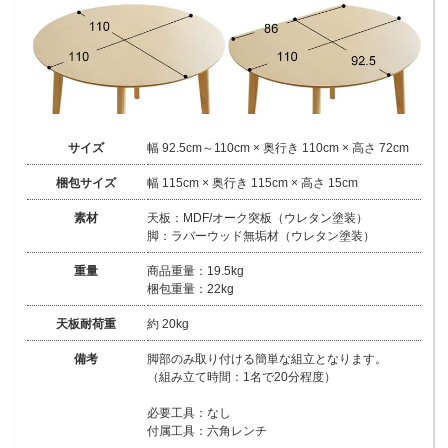
サイズ
幅 92.5cm～110cm × 奥行き 110cm × 高さ 72cm
梱包サイズ
幅 115cm × 奥行き 115cm × 高さ 15cm
素材
天板：MDF/オーク突板（ウレタン塗装）
脚：ラバーウッド無垢材（ウレタン塗装）
重量
商品重量：19.5kg
梱包重量：22kg
天板耐荷重
約 20kg
備考
脚部のみ取り付ける簡単な組立となります。
（組み立て時間：1名で20分程度）
必要工具：なし
付属工具：六角レンチ