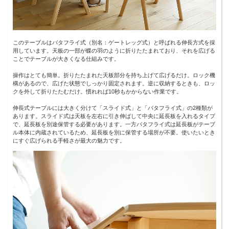
このテーブルはバタフライ式（別名：ゲートレッグ式）と呼ばれる伸長方式を採
用しています。天板の一部が蝶の羽のように折りたたまれており、それを広げる
ことでテーブルが大きくなる仕組みです。
操作はとても簡単。折りたたまれた天板部分を持ち上げて広げるだけ。ロック機
構があるので、広げた状態でしっかり固定されます。逆に収納するときも、ロッ
クを外して折りたたむだけ。慣れれば10秒もかからない作業です。
伸長式テーブルには大きく分けて「スライド式」と「バタフライ式」の2種類が
あります。スライド式は天板を左右に引き伸ばして中央に延長板を入れるタイプ
で、延長板を別途保管する必要があります。一方バタフライ式は延長板がテーブ
ル本体に内蔵されているため、延長板を別に保管する場所が不要。使いたいとき
にすぐ広げられる手軽さが最大の魅力です。