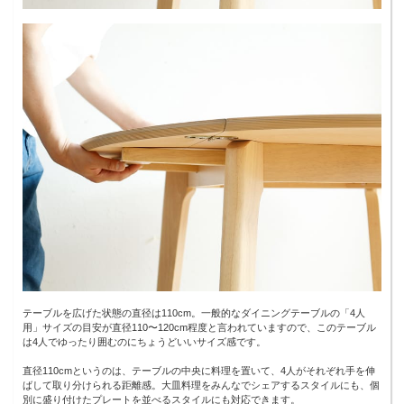
テーブルを広げた状態の直径は110cm。一般的なダイニングテーブルの「4人
用」サイズの目安が直径110〜120cm程度と言われていますので、このテーブル
は4人でゆったり囲むのにちょうどいいサイズ感です。
直径110cmというのは、テーブルの中央に料理を置いて、4人がそれぞれ手を伸
ばして取り分けられる距離感。大皿料理をみんなでシェアするスタイルにも、個
別に盛り付けたプレートを並べるスタイルにも対応できます。