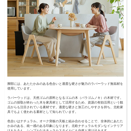
脚部には、あたたかみのある色合いと適度な硬さが魅力のラバーウッド無垢材を
使用しています。
ラバーウッドは、天然ゴムの原料となるゴムの木（パラゴムノキ）の木材です。
ゴムの採取が終わった木を家具材として活用するため、資源の有効活用という観
点からも注目されている素材です。適度な硬さと加工のしやすさを持ち、北欧家
具でもよく使われる素材として知られています。
色合いはナチュラル。オーク突板の天板と組み合わせることで、全体的にあたた
かみのある、統一感のある印象になります。北欧ナチュラルモダンなインテリア
はもちろん、シンプルなナチュラルスタイルにも自然と溶け込みます。