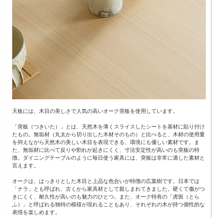
天板には、木目の美しさで人気の高いオーク突板を使用しています。
「突板（つきいた）」とは、天然木を薄くスライスしたシートを基材に貼り付け
たもの。無垢材（丸太から切り出した木材そのもの）と比べると、木材の使用量
を抑えながら天然木の美しい木目を表現できる、環境にも優しい素材です。ま
た、無垢材に比べて反りや割れが起きにくく、寸法安定性が高いのも突板の特
徴。ダイニングテーブルのように毎日使う家具には、突板は非常に適した素材と
言えます。
オークは、はっきりとした木目と上品な色合いが特徴の広葉樹です。日本では
「ナラ」とも呼ばれ、古くから家具材として親しまれてきました。硬くて傷がつ
きにくく、耐久性が高いのも魅力のひとつ。また、オーク特有の「虎斑（とら
ふ）」と呼ばれる独特の模様が現れることもあり、それぞれの木が持つ個性的な
表情を楽しめます。