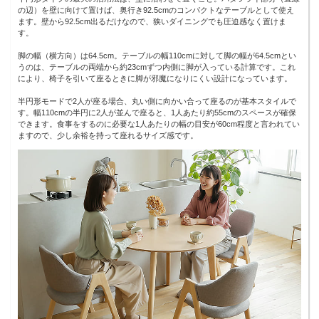
の辺）を壁に向けて置けば、奥行き92.5cmのコンパクトなテーブルとして使え
ます。壁から92.5cm出るだけなので、狭いダイニングでも圧迫感なく置けま
す。
脚の幅（横方向）は64.5cm。テーブルの幅110cmに対して脚の幅が64.5cmとい
うのは、テーブルの両端から約23cmずつ内側に脚が入っている計算です。これ
により、椅子を引いて座るときに脚が邪魔になりにくい設計になっています。
半円形モードで2人が座る場合、丸い側に向かい合って座るのが基本スタイルで
す。幅110cmの半円に2人が並んで座ると、1人あたり約55cmのスペースが確保
できます。食事をするのに必要な1人あたりの幅の目安が60cm程度と言われてい
ますので、少し余裕を持って座れるサイズ感です。