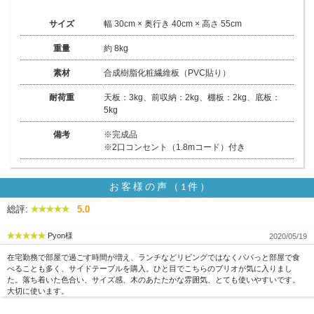
サイズ
幅 30cm × 奥行き 40cm × 高さ 55cm
重量
約 8kg
素材
合成樹脂化粧繊維板（PVC貼り）
耐荷重
天板：3kg、前収納：2kg、棚板：2kg、底板：
5kg
備考
※完成品
※2口コンセント（1.8mコード）付き
お客様の声（1件）
総評:
5.0
Pyon様
2020/05/19
在宅勤務で部屋で過ごす時間が増え、ランチなどリビングではなくパパっと部屋で食
べることも多く、サイドテーブルを購入。ひと目でこちらのブリオが気に入りまし
た。落ち着いた色合い、サイズ感、木のあたたかな雰囲気、とても使いやすいです。
大切に使います。