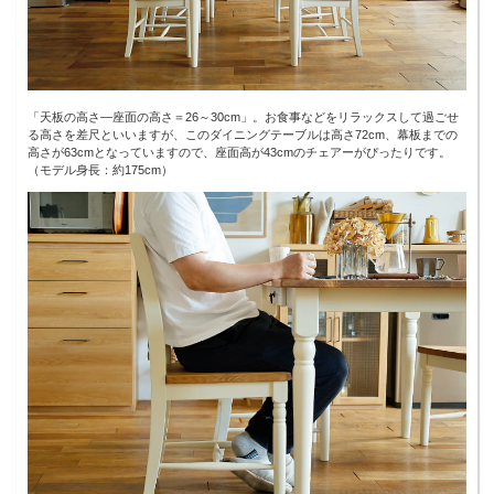
「天板の高さ―座面の高さ＝26～30cm」。お食事などをリラックスして過ごせ
る高さを差尺といいますが、このダイニングテーブルは高さ72cm、幕板までの
高さが63cmとなっていますので、座面高が43cmのチェアーがぴったりです。
（モデル身長：約175cm）