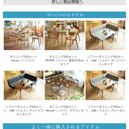
Kirarioのおすすめ
ダイニング5点セット
ダイニング5点セット
ソファーダイニング3点セッ
Henry（ヘンリー）
RIVER（リバー）直径120cm
ト mild（ミルド）サンドベー
タイプ
ジュタイプ
ソファーダイニング3点セッ
ダイニング5点セット
ソファーダイニング3点セッ
ト mild（ミルド）ディープブ
Henry(ヘンリー) ブラウンタ
ト mild（ミルド）グレータイ
ルータイプ
イプ
プ
よく一緒に購入されるアイテム