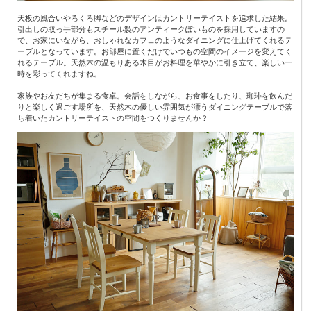
天板の風合いやろくろ脚などのデザインはカントリーテイストを追求した結果。
引出しの取っ手部分もスチール製のアンティークぽいものを採用していますの
で、お家にいながら、おしゃれなカフェのようなダイニングに仕上げてくれるテ
ーブルとなっています。お部屋に置くだけでいつもの空間のイメージを変えてく
れるテーブル。天然木の温もりある木目がお料理を華やかに引き立て、楽しい一
時を彩ってくれますね。
家族やお友だちが集まる食卓。会話をしながら、お食事をしたり、珈琲を飲んだ
りと楽しく過ごす場所を、天然木の優しい雰囲気が漂うダイニングテーブルで落
ち着いたカントリーテイストの空間をつくりませんか？