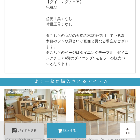
【ダイニングチェア】
完成品
必要工具：なし
付属工具：なし
※こちらの商品の天然の木材を使用している為、
木目やフシや風合いが画像と異なる場合がござい
ます。
※こちらのページはダイニングテーブル、ダイニ
ングチェア4脚のダイニング5点セットの販売ペー
ジとなります。
よく一緒に購入されるアイテム
▲
ガイドを見る
購入する
TOP
ダイニング4点セット Lavender…
ダイニングテーブル Lavender（…