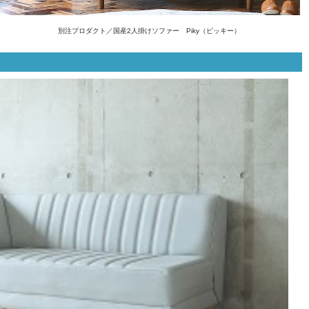
別注プロダクト／国産2人掛けソファー Piky（ピッキー）